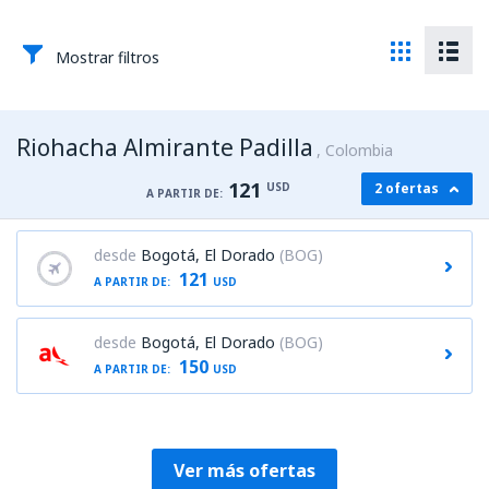
Mostrar filtros
Riohacha Almirante Padilla
Colombia
121
USD
2 ofertas
A PARTIR DE:
desde
Bogotá, El Dorado
(BOG)
121
A PARTIR DE:
USD
desde
Bogotá, El Dorado
(BOG)
150
A PARTIR DE:
USD
Ver más ofertas