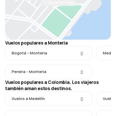
Ver en el mapa
Vuelos populares a Monteria
Bogotá - Monteria
Medell
Pereira - Monteria
Vuelos populares a Colombia. Los viajeros
también aman estos destinos.
Vuelos a Medellín
Vuelos