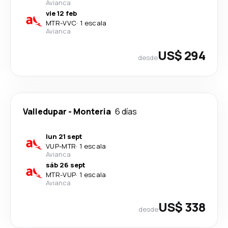
Avianca
vie 12 feb
MTR
-
VVC
·
1 escala
Avianca
US$ 294
desde
Valledupar
-
Monteria
6 días
lun 21 sept
VUP
-
MTR
·
1 escala
Avianca
sáb 26 sept
MTR
-
VUP
·
1 escala
Avianca
US$ 338
desde