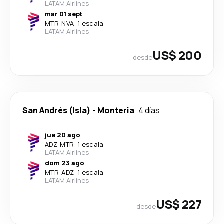
LATAM Airlines
mar 01 sept
MTR
-
NVA
·
1 escala
LATAM Airlines
US$ 200
desde
San Andrés (Isla)
-
Monteria
4 días
jue 20 ago
ADZ
-
MTR
·
1 escala
LATAM Airlines
dom 23 ago
MTR
-
ADZ
·
1 escala
LATAM Airlines
US$ 227
desde