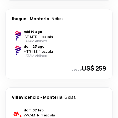
Ibague
-
Monteria
5 días
mié 19 ago
IBE
-
MTR
·
1 escala
LATAM Airlines
dom 23 ago
MTR
-
IBE
·
1 escala
LATAM Airlines
US$ 259
desde
Villavicencio
-
Monteria
6 días
dom 07 feb
VVC
-
MTR
·
1 escala