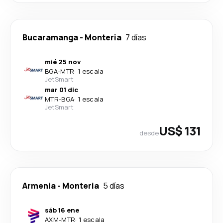
Bucaramanga
-
Monteria
7 días
mié 25 nov
BGA
-
MTR
·
1 escala
JetSmart
mar 01 dic
MTR
-
BGA
·
1 escala
JetSmart
US$ 131
desde
Armenia
-
Monteria
5 días
sáb 16 ene
AXM
-
MTR
·
1 escala