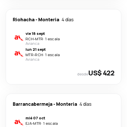
Riohacha
-
Monteria
4 días
vie 18 sept
RCH
-
MTR
·
1 escala
Avianca
lun 21 sept
MTR
-
RCH
·
1 escala
Avianca
US$ 422
desde
Barrancabermeja
-
Monteria
4 días
mié 07 oct
EJA
-
MTR
·
1 escala