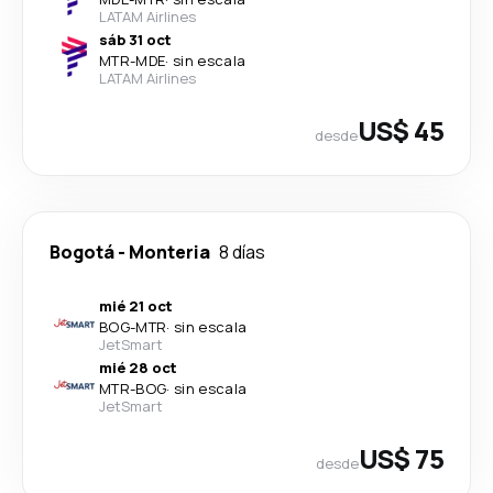
LATAM Airlines
sáb 31 oct
MTR
-
MDE
·
sin escala
LATAM Airlines
US$ 45
desde
Bogotá
-
Monteria
8 días
mié 21 oct
BOG
-
MTR
·
sin escala
JetSmart
mié 28 oct
MTR
-
BOG
·
sin escala
JetSmart
US$ 75
desde