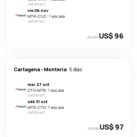
JetSmart
vie 06 nov
MTR
-
CUC
·
1 escala
JetSmart
US$ 96
desde
Cartagena
-
Monteria
5 días
mar 27 oct
CTG
-
MTR
·
1 escala
JetSmart
sáb 31 oct
MTR
-
CTG
·
1 escala
JetSmart
US$ 97
desde