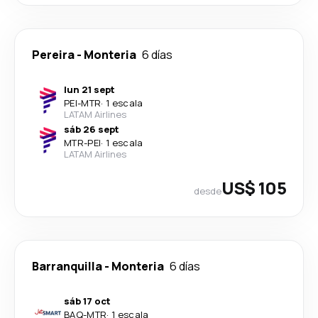
Pereira
-
Monteria
6 días
lun 21 sept
PEI
-
MTR
·
1 escala
LATAM Airlines
sáb 26 sept
MTR
-
PEI
·
1 escala
LATAM Airlines
US$ 105
desde
Barranquilla
-
Monteria
6 días
sáb 17 oct
BAQ
-
MTR
·
1 escala