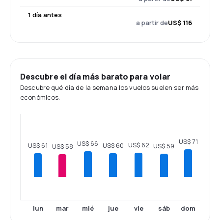
1 día antes
a partir de
US$ 116
Descubre el día más barato para volar
Descubre qué día de la semana los vuelos suelen ser más
económicos.
US$ 71
US$ 66
US$ 62
US$ 61
US$ 60
US$ 59
US$ 58
lun
mar
mié
jue
vie
sáb
dom