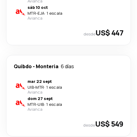
Avianca
sáb 10 oct
MTR
-
EJA
·
1 escala
Avianca
US$ 447
desde
Quibdo
-
Monteria
6 días
mar 22 sept
UIB
-
MTR
·
1 escala
Avianca
dom 27 sept
MTR
-
UIB
·
1 escala
Avianca
US$ 549
desde