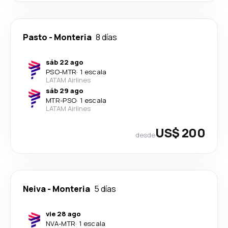
Pasto
-
Monteria
8 días
sáb 22 ago
PSO
-
MTR
·
1 escala
LATAM Airlines
sáb 29 ago
MTR
-
PSO
·
1 escala
LATAM Airlines
US$ 200
desde
Neiva
-
Monteria
5 días
vie 28 ago
NVA
-
MTR
·
1 escala