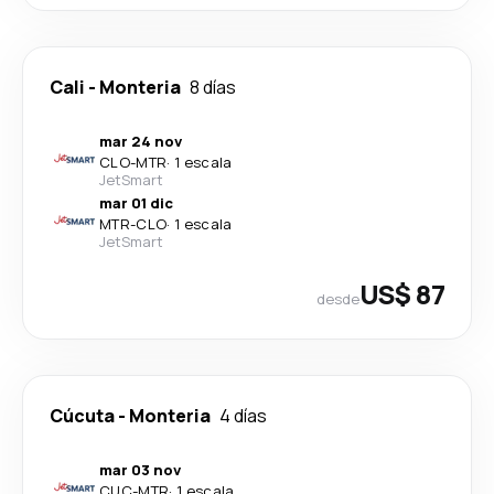
Cali
-
Monteria
8 días
mar 24 nov
CLO
-
MTR
·
1 escala
JetSmart
mar 01 dic
MTR
-
CLO
·
1 escala
JetSmart
US$ 87
desde
Cúcuta
-
Monteria
4 días
mar 03 nov
CUC
-
MTR
·
1 escala