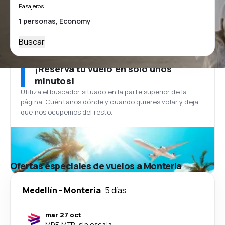
Pasajeros
Buscar
¡Reserva tu vuelo en solo unos
minutos!
Utiliza el buscador situado en la parte superior de la
página. Cuéntanos dónde y cuándo quieres volar y deja
que nos ocupemos del resto.
Ofertas especiales de vuelos a Monteria
Medellín
-
Monteria
5 días
mar 27 oct
MDE
-
MTR
·
sin escala