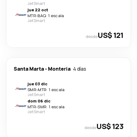
JetSmart
jue 22 oct
MTR
-
BAQ
·
1 escala
JetSmart
US$ 121
desde
Santa Marta
-
Monteria
4 días
jue 03 dic
SMR
-
MTR
·
1 escala
JetSmart
dom 06 dic
MTR
-
SMR
·
1 escala
JetSmart
US$ 123
desde