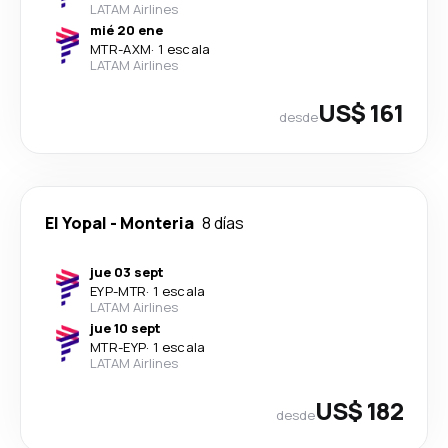
LATAM Airlines
mié 20 ene
MTR
-
AXM
·
1 escala
LATAM Airlines
US$ 161
desde
El Yopal
-
Monteria
8 días
jue 03 sept
EYP
-
MTR
·
1 escala
LATAM Airlines
jue 10 sept
MTR
-
EYP
·
1 escala
LATAM Airlines
US$ 182
desde