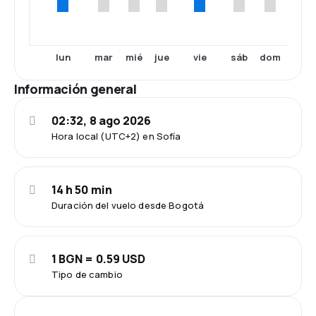
lun
mar
mié
jue
vie
sáb
dom
Información general
02:32, 8 ago 2026
Hora local (UTC+2) en Sofía
14 h 50 min
Duración del vuelo desde Bogotá
1 BGN = 0.59 USD
Tipo de cambio