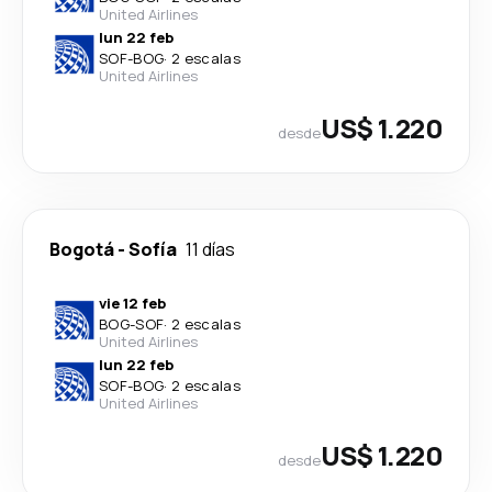
United Airlines
lun 22 feb
SOF
-
BOG
·
2 escalas
United Airlines
US$ 1.220
desde
Bogotá
-
Sofía
11 días
vie 12 feb
BOG
-
SOF
·
2 escalas
United Airlines
lun 22 feb
SOF
-
BOG
·
2 escalas
United Airlines
US$ 1.220
desde