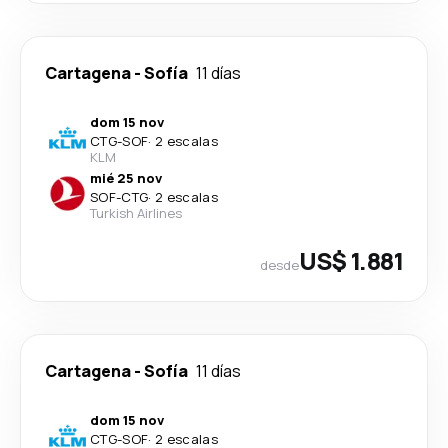
Cartagena
-
Sofía
11 días
dom 15 nov
CTG
-
SOF
·
2 escalas
KLM
mié 25 nov
SOF
-
CTG
·
2 escalas
Turkish Airlines
US$ 1.881
desde
Cartagena
-
Sofía
11 días
dom 15 nov
CTG
-
SOF
·
2 escalas