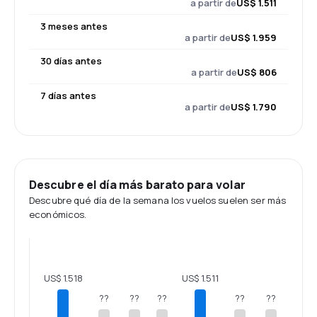
a partir de
US$ 1.511
3 meses antes
a partir de
US$ 1.959
30 días antes
a partir de
US$ 806
7 días antes
a partir de
US$ 1.790
Descubre el día más barato para volar
Descubre qué día de la semana los vuelos suelen ser más
económicos.
US$ 1.518
US$ 1.511
??
??
??
??
??