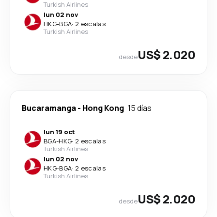
Turkish Airlines
lun 02 nov
HKG
-
BGA
·
2 escalas
Turkish Airlines
US$ 2.020
desde
Bucaramanga
-
Hong Kong
15 días
lun 19 oct
BGA
-
HKG
·
2 escalas
Turkish Airlines
lun 02 nov
HKG
-
BGA
·
2 escalas
Turkish Airlines
US$ 2.020
desde