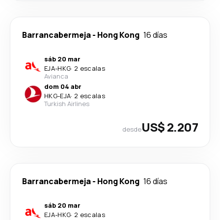
Barrancabermeja
-
Hong Kong
16 días
sáb 20 mar
EJA
-
HKG
·
2 escalas
Avianca
dom 04 abr
HKG
-
EJA
·
2 escalas
Turkish Airlines
US$ 2.207
desde
Barrancabermeja
-
Hong Kong
16 días
sáb 20 mar
EJA
-
HKG
·
2 escalas