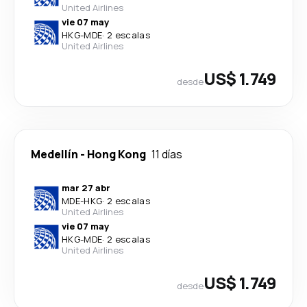
United Airlines
vie 07 may
HKG
-
MDE
·
2 escalas
United Airlines
US$ 1.749
desde
Medellín
-
Hong Kong
11 días
mar 27 abr
MDE
-
HKG
·
2 escalas
United Airlines
vie 07 may
HKG
-
MDE
·
2 escalas
United Airlines
US$ 1.749
desde