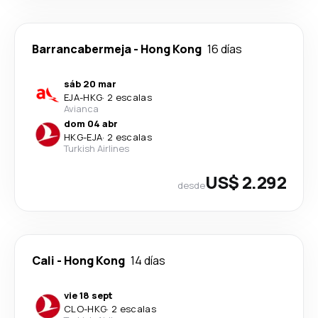
Barrancabermeja
-
Hong Kong
16 días
sáb 20 mar
EJA
-
HKG
·
2 escalas
Avianca
dom 04 abr
HKG
-
EJA
·
2 escalas
Turkish Airlines
US$ 2.292
desde
Cali
-
Hong Kong
14 días
vie 18 sept
CLO
-
HKG
·
2 escalas