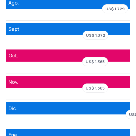
Ago.
US$ 1.729
Sept.
US$ 1.372
Oct.
US$ 1.365
Nov.
US$ 1.365
Dic.
US$
Ene.