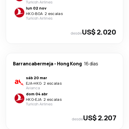
Turkish Airlines
lun 02 nov
HKG
-
BGA
·
2 escalas
Turkish Airlines
US$ 2.020
desde
Barrancabermeja
-
Hong Kong
16 días
sáb 20 mar
EJA
-
HKG
·
2 escalas
Avianca
dom 04 abr
HKG
-
EJA
·
2 escalas
Turkish Airlines
US$ 2.207
desde