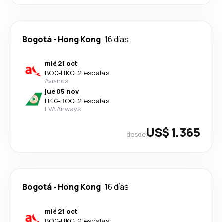
Bogotá
-
Hong Kong
16 días
mié 21 oct
BOG
-
HKG
·
2 escalas
Avianca
jue 05 nov
HKG
-
BOG
·
2 escalas
EVA Airways
US$ 1.365
desde
Bogotá
-
Hong Kong
16 días
mié 21 oct
BOG
-
HKG
·
2 escalas