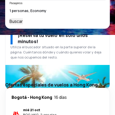
Pasajeros
Buscar
¡Reserva tu vuelo en solo unos
minutos!
Utiliza el buscador situado en la parte superior de la
página. Cuéntanos dónde y cuándo quieres volar y deja
que nos ocupemos del resto.
Ofertas especiales de vuelos a Hong Kong
Bogotá
-
Hong Kong
16 días
mié 21 oct
BOG
-
HKG
·
2 escalas