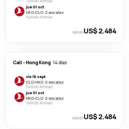
Turkish Airlines
jue 01 oct
HKG
-
CLO
·
2 escalas
Turkish Airlines
US$ 2.484
desde
Cali
-
Hong Kong
14 días
vie 18 sept
CLO
-
HKG
·
2 escalas
Turkish Airlines
jue 01 oct
HKG
-
CLO
·
2 escalas
Turkish Airlines
US$ 2.484
desde