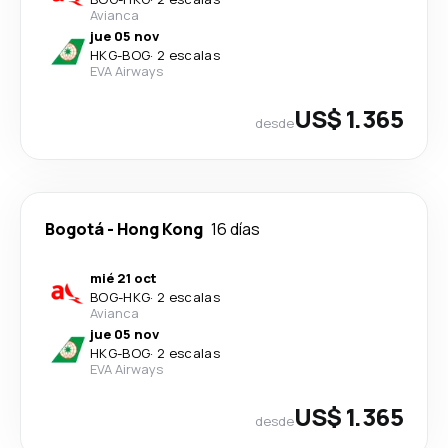
Avianca
jue 05 nov
HKG
-
BOG
·
2 escalas
EVA Airways
US$ 1.365
desde
Bogotá
-
Hong Kong
16 días
mié 21 oct
BOG
-
HKG
·
2 escalas
Avianca
jue 05 nov
HKG
-
BOG
·
2 escalas
EVA Airways
US$ 1.365
desde