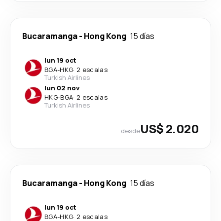
Bucaramanga
-
Hong Kong
15 días
lun 19 oct
BGA
-
HKG
·
2 escalas
Turkish Airlines
lun 02 nov
HKG
-
BGA
·
2 escalas
Turkish Airlines
US$ 2.020
desde
Bucaramanga
-
Hong Kong
15 días
lun 19 oct
BGA
-
HKG
·
2 escalas