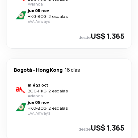
Avianca
jue 05 nov
HKG
-
BOG
·
2 escalas
EVA Airways
US$ 1.365
desde
Bogotá
-
Hong Kong
16 días
mié 21 oct
BOG
-
HKG
·
2 escalas
Avianca
jue 05 nov
HKG
-
BOG
·
2 escalas
EVA Airways
US$ 1.365
desde