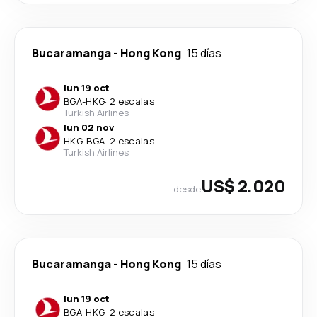
Bucaramanga
-
Hong Kong
15 días
lun 19 oct
BGA
-
HKG
·
2 escalas
Turkish Airlines
lun 02 nov
HKG
-
BGA
·
2 escalas
Turkish Airlines
US$ 2.020
desde
Bucaramanga
-
Hong Kong
15 días
lun 19 oct
BGA
-
HKG
·
2 escalas