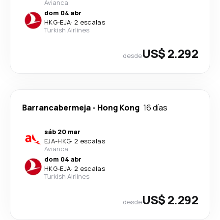
Avianca
dom 04 abr
HKG
-
EJA
·
2 escalas
Turkish Airlines
US$ 2.292
desde
Barrancabermeja
-
Hong Kong
16 días
sáb 20 mar
EJA
-
HKG
·
2 escalas
Avianca
dom 04 abr
HKG
-
EJA
·
2 escalas
Turkish Airlines
US$ 2.292
desde