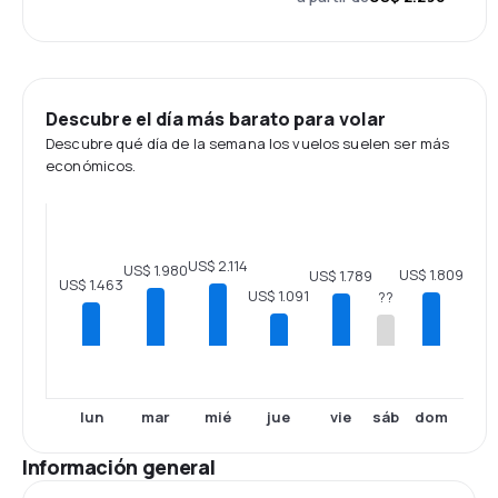
Descubre el día más barato para volar
Descubre qué día de la semana los vuelos suelen ser más
económicos.
US$ 2.114
US$ 1.980
US$ 1.809
US$ 1.789
US$ 1.463
US$ 1.091
??
lun
mar
mié
jue
vie
sáb
dom
Información general