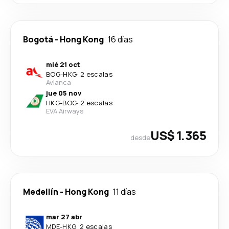
Bogotá
-
Hong Kong
16 días
mié 21 oct
BOG
-
HKG
·
2 escalas
Avianca
jue 05 nov
HKG
-
BOG
·
2 escalas
EVA Airways
US$ 1.365
desde
Medellín
-
Hong Kong
11 días
mar 27 abr
MDE
-
HKG
·
2 escalas