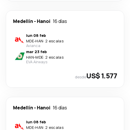
Medellín
-
Hanoi
16 días
lun 08 feb
MDE
-
HAN
·
2 escalas
Avianca
mar 23 feb
HAN
-
MDE
·
2 escalas
EVA Airways
US$ 1.577
desde
Medellín
-
Hanoi
16 días
lun 08 feb
MDE
-
HAN
·
2 escalas