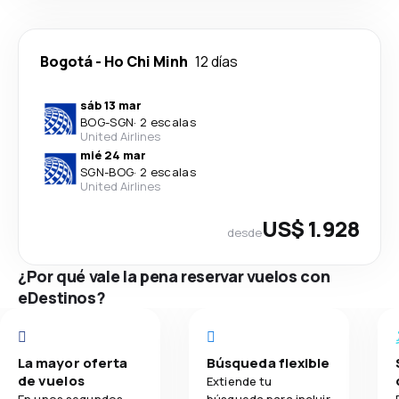
Bogotá
-
Ho Chi Minh
12 días
sáb 13 mar
BOG
-
SGN
·
2 escalas
United Airlines
mié 24 mar
SGN
-
BOG
·
2 escalas
United Airlines
US$ 1.928
desde
¿Por qué vale la pena reservar vuelos con
eDestinos?
La mayor oferta
Búsqueda flexible
de vuelos
Extiende tu