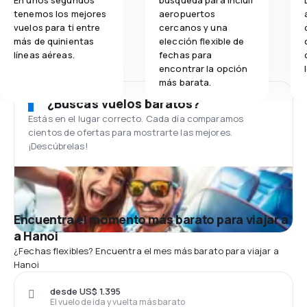
En unos segundos
búsqueda para incluir
tenemos los mejores
aeropuertos
vuelos para ti entre
cercanos y una
más de quinientas
elección flexible de
líneas aéreas.
fechas para
encontrar la opción
más barata.
¿Buscas vuelos baratos?
Estás en el lugar correcto. Cada día comparamos
cientos de ofertas para mostrarte las mejores.
¡Descúbrelas!
Encuentra el momento más barato para viajar a
a Hanoi
¿Fechas flexibles? Encuentra el mes más barato para viajar a
Hanoi
desde US$ 1.395
El vuelo de ida y vuelta más barato