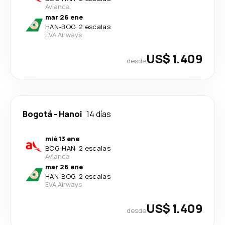
Avianca
mar 26 ene
HAN
-
BOG
·
2 escalas
EVA Airways
US$ 1.409
desde
Bogotá
-
Hanoi
14 días
mié 13 ene
BOG
-
HAN
·
2 escalas
Avianca
mar 26 ene
HAN
-
BOG
·
2 escalas
EVA Airways
US$ 1.409
desde