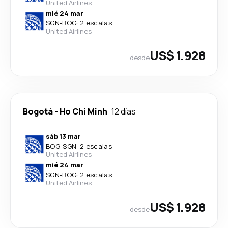
United Airlines
mié 24 mar
SGN
-
BOG
·
2 escalas
United Airlines
US$ 1.928
desde
Bogotá
-
Ho Chi Minh
12 días
sáb 13 mar
BOG
-
SGN
·
2 escalas
United Airlines
mié 24 mar
SGN
-
BOG
·
2 escalas
United Airlines
US$ 1.928
desde