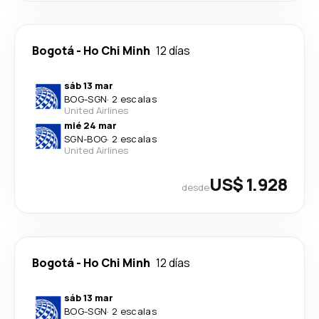
Bogotá
-
Ho Chi Minh
12 días
sáb 13 mar
BOG
-
SGN
·
2 escalas
United Airlines
mié 24 mar
SGN
-
BOG
·
2 escalas
United Airlines
US$ 1.928
desde
Bogotá
-
Ho Chi Minh
12 días
sáb 13 mar
BOG
-
SGN
·
2 escalas