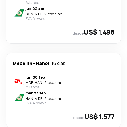
Avianca
jue 22 abr
SGN
-
MDE
·
2 escalas
EVA Airways
US$ 1.498
desde
Medellín
-
Hanoi
16 días
lun 08 feb
MDE
-
HAN
·
2 escalas
Avianca
mar 23 feb
HAN
-
MDE
·
2 escalas
EVA Airways
US$ 1.577
desde