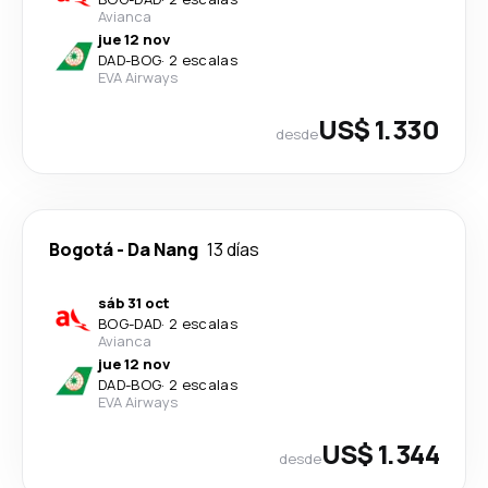
Avianca
jue 12 nov
DAD
-
BOG
·
2 escalas
EVA Airways
US$ 1.330
desde
Bogotá
-
Da Nang
13 días
sáb 31 oct
BOG
-
DAD
·
2 escalas
Avianca
jue 12 nov
DAD
-
BOG
·
2 escalas
EVA Airways
US$ 1.344
desde