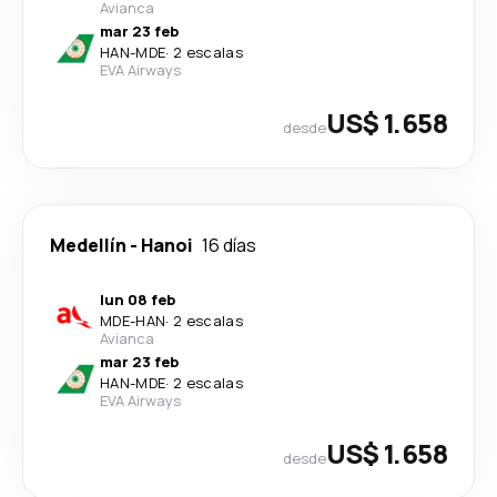
Avianca
mar 23 feb
HAN
-
MDE
·
2 escalas
EVA Airways
US$ 1.658
desde
Medellín
-
Hanoi
16 días
lun 08 feb
MDE
-
HAN
·
2 escalas
Avianca
mar 23 feb
HAN
-
MDE
·
2 escalas
EVA Airways
US$ 1.658
desde