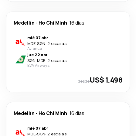
Medellín
-
Ho Chi Minh
16 días
mié 07 abr
MDE
-
SGN
·
2 escalas
Avianca
jue 22 abr
SGN
-
MDE
·
2 escalas
EVA Airways
US$ 1.498
desde
Medellín
-
Ho Chi Minh
16 días
mié 07 abr
MDE
-
SGN
·
2 escalas