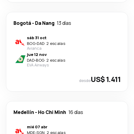
Bogotá
-
Da Nang
13 días
sáb 31 oct
BOG
-
DAD
·
2 escalas
Avianca
jue 12 nov
DAD
-
BOG
·
2 escalas
EVA Airways
US$ 1.411
desde
Medellín
-
Ho Chi Minh
16 días
mié 07 abr
MDE
-
SGN
·
2 escalas