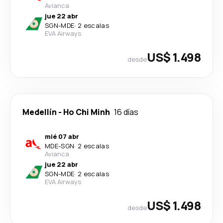
Avianca
jue 22 abr
SGN
-
MDE
·
2 escalas
EVA Airways
US$ 1.498
desde
Medellín
-
Ho Chi Minh
16 días
mié 07 abr
MDE
-
SGN
·
2 escalas
Avianca
jue 22 abr
SGN
-
MDE
·
2 escalas
EVA Airways
US$ 1.498
desde