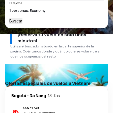
Pasajeros
Buscar
¡Reserva tu vuelo en solo unos
minutos!
Utiliza el buscador situado en la parte superior de la
página. Cuéntanos dónde y cuándo quieres volar y deja
que nos ocupemos del resto.
Ofertas especiales de vuelos a Vietnam
Bogotá
-
Da Nang
13 días
sáb 31 oct
BOG
-
DAD
·
2 escalas