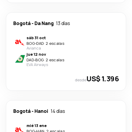
Bogotá
-
Da Nang
13 días
sáb 31 oct
BOG
-
DAD
·
2 escalas
Avianca
jue 12 nov
DAD
-
BOG
·
2 escalas
EVA Airways
US$ 1.396
desde
Bogotá
-
Hanoi
14 días
mié 13 ene
BOG
-
HAN
·
2 escalas