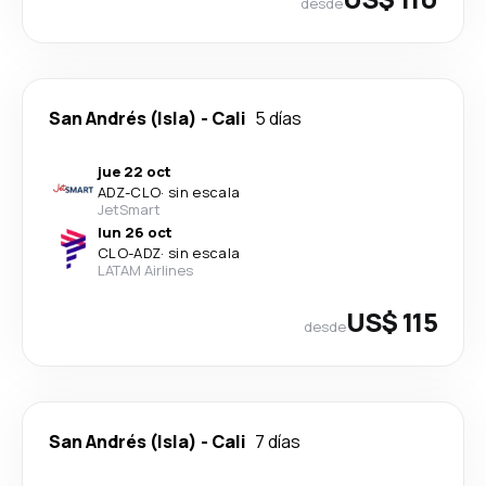
desde
San Andrés (Isla)
-
Cali
5 días
jue 22 oct
ADZ
-
CLO
·
sin escala
JetSmart
lun 26 oct
CLO
-
ADZ
·
sin escala
LATAM Airlines
US$ 115
desde
San Andrés (Isla)
-
Cali
7 días