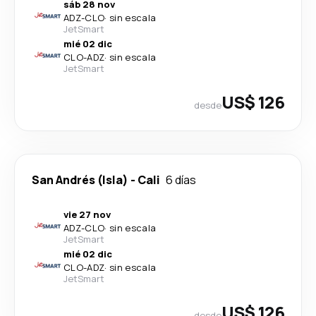
sáb 28 nov
ADZ
-
CLO
·
sin escala
JetSmart
mié 02 dic
CLO
-
ADZ
·
sin escala
JetSmart
US$ 126
desde
San Andrés (Isla)
-
Cali
6 días
vie 27 nov
ADZ
-
CLO
·
sin escala
JetSmart
mié 02 dic
CLO
-
ADZ
·
sin escala
JetSmart
US$ 126
desde