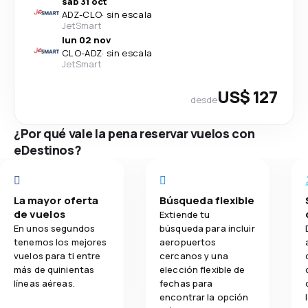
sáb 31 oct
ADZ
-
CLO
·
sin escala
JetSmart
lun 02 nov
CLO
-
ADZ
·
sin escala
JetSmart
US$ 127
desde
¿Por qué vale la pena reservar vuelos con
eDestinos?
La mayor oferta
Búsqueda flexible
de vuelos
Extiende tu
En unos segundos
búsqueda para incluir
tenemos los mejores
aeropuertos
vuelos para ti entre
cercanos y una
más de quinientas
elección flexible de
líneas aéreas.
fechas para
encontrar la opción