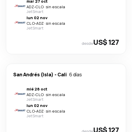
mar 27 oct
ADZ
-
CLO
·
sin escala
JetSmart
lun 02 nov
CLO
-
ADZ
·
sin escala
JetSmart
US$ 127
desde
San Andrés (Isla)
-
Cali
6 días
mié 28 oct
ADZ
-
CLO
·
sin escala
JetSmart
lun 02 nov
CLO
-
ADZ
·
sin escala
JetSmart
US$ 127
desde