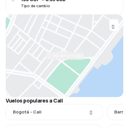
Tipo de cambio
Ver en el mapa
Vuelos populares a Cali
Bogotá - Cali
Barranq