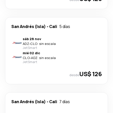
San Andrés (Isla)
-
Cali
5 días
sáb 28 nov
ADZ
-
CLO
·
sin escala
JetSmart
mié 02 dic
CLO
-
ADZ
·
sin escala
JetSmart
US$ 126
desde
San Andrés (Isla)
-
Cali
7 días