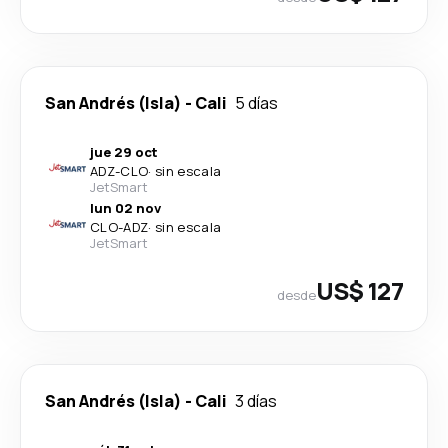
San Andrés (Isla)
-
Cali
5 días
jue 29 oct
ADZ
-
CLO
·
sin escala
JetSmart
lun 02 nov
CLO
-
ADZ
·
sin escala
JetSmart
US$ 127
desde
San Andrés (Isla)
-
Cali
3 días