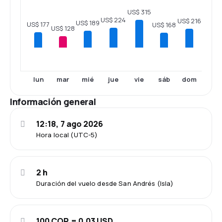
US$ 315
US$ 224
US$ 216
US$ 189
US$ 177
US$ 168
US$ 128
lun
mar
mié
jue
vie
sáb
dom
Información general
12:18, 7 ago 2026
Hora local (UTC-5)
2 h
Duración del vuelo desde San Andrés (Isla)
100 COP = 0.03 USD