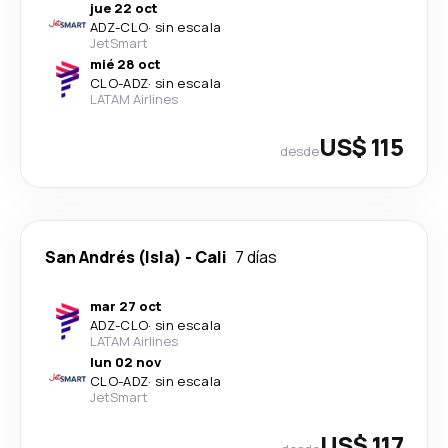
jue 22 oct
ADZ
-
CLO
·
sin escala
JetSmart
mié 28 oct
CLO
-
ADZ
·
sin escala
LATAM Airlines
US$ 115
desde
San Andrés (Isla)
-
Cali
7 días
mar 27 oct
ADZ
-
CLO
·
sin escala
LATAM Airlines
lun 02 nov
CLO
-
ADZ
·
sin escala
JetSmart
US$ 117