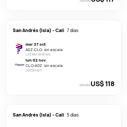
desde
San Andrés (Isla)
-
Cali
7 días
mar 27 oct
ADZ
-
CLO
·
sin escala
LATAM Airlines
lun 02 nov
CLO
-
ADZ
·
sin escala
JetSmart
US$ 118
desde
San Andrés (Isla)
-
Cali
5 días