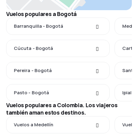
Vuelos populares a Bogotá
Barranquilla - Bogotá
Medell
Cúcuta - Bogotá
Cartag
Pereira - Bogotá
Santa 
Pasto - Bogotá
Ipiale
Vuelos populares a Colombia. Los viajeros
también aman estos destinos.
Vuelos a Medellín
Vuelos