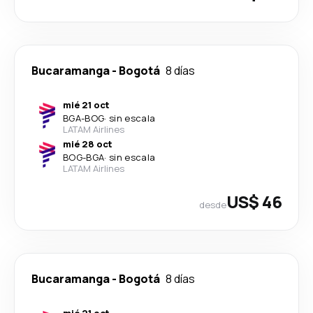
Bucaramanga
-
Bogotá
8 días
mié 21 oct
BGA
-
BOG
·
sin escala
LATAM Airlines
mié 28 oct
BOG
-
BGA
·
sin escala
LATAM Airlines
US$ 46
desde
Bucaramanga
-
Bogotá
8 días