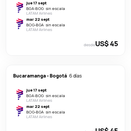
jue 17 sept
BGA
-
BOG
·
sin escala
LATAM Airlines
mar 22 sept
BOG
-
BGA
·
sin escala
LATAM Airlines
US$ 45
desde
Bucaramanga
-
Bogotá
6 días
jue 17 sept
BGA
-
BOG
·
sin escala
LATAM Airlines
mar 22 sept
BOG
-
BGA
·
sin escala
LATAM Airlines
US$ 45