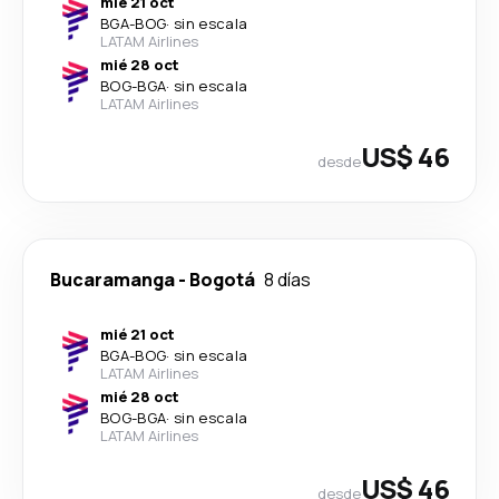
mié 21 oct
BGA
-
BOG
·
sin escala
LATAM Airlines
mié 28 oct
BOG
-
BGA
·
sin escala
LATAM Airlines
US$ 46
desde
Bucaramanga
-
Bogotá
8 días
mié 21 oct
BGA
-
BOG
·
sin escala
LATAM Airlines
mié 28 oct
BOG
-
BGA
·
sin escala
LATAM Airlines
US$ 46
desde