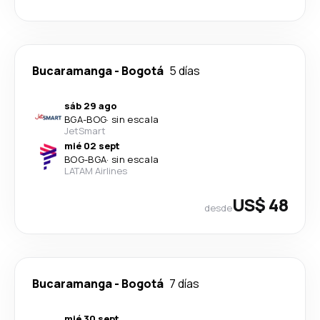
Bucaramanga
-
Bogotá
5 días
sáb 29 ago
BGA
-
BOG
·
sin escala
JetSmart
mié 02 sept
BOG
-
BGA
·
sin escala
LATAM Airlines
US$ 48
desde
Bucaramanga
-
Bogotá
7 días
mié 30 sept