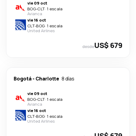
vie 09 oct
BOG
-
CLT
·
1 escala
Avianca
vie 16 oct
CLT
-
BOG
·
1 escala
United Airlines
US$ 679
desde
Bogotá
-
Charlotte
8 días
vie 09 oct
BOG
-
CLT
·
1 escala
Avianca
vie 16 oct
CLT
-
BOG
·
1 escala
United Airlines
US$ 679