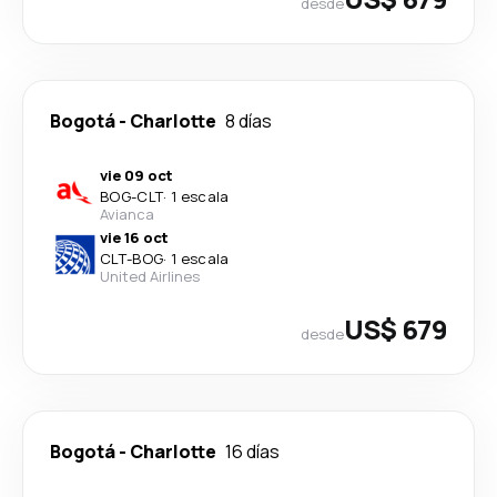
desde
Bogotá
-
Charlotte
8 días
vie 09 oct
BOG
-
CLT
·
1 escala
Avianca
vie 16 oct
CLT
-
BOG
·
1 escala
United Airlines
US$ 679
desde
Bogotá
-
Charlotte
16 días