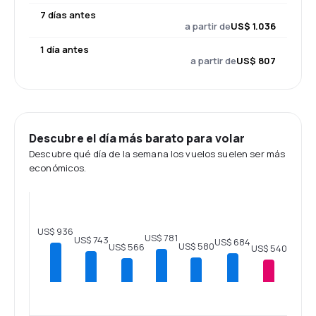
7 días antes
a partir de
US$ 1.036
1 día antes
a partir de
US$ 807
Descubre el día más barato para volar
Descubre qué día de la semana los vuelos suelen ser más
económicos.
US$ 936
US$ 781
US$ 743
US$ 684
US$ 580
US$ 566
US$ 540