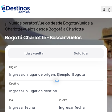
Vuelos baratos
Vuelos desde Bogotá
Vuelos a
Charlotte
Vuelos desde Bogotá a Charlotte
Bogotá Charlotte
- Buscar vuelos
Ida y vuelta
Solo ida
Orgien
Destino
Ida
Vuelta