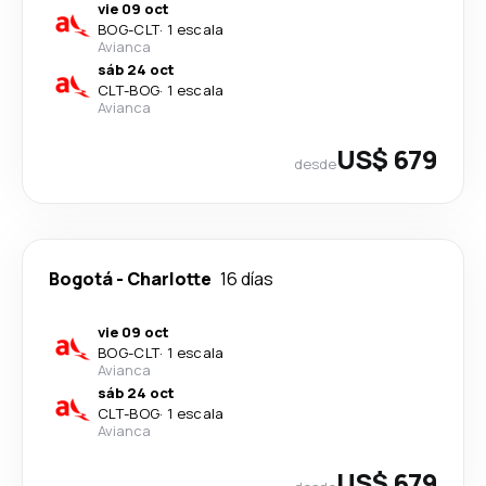
vie 09 oct
BOG
-
CLT
·
1 escala
Avianca
sáb 24 oct
CLT
-
BOG
·
1 escala
Avianca
US$ 679
desde
Bogotá
-
Charlotte
16 días
vie 09 oct
BOG
-
CLT
·
1 escala
Avianca
sáb 24 oct
CLT
-
BOG
·
1 escala
Avianca
US$ 679