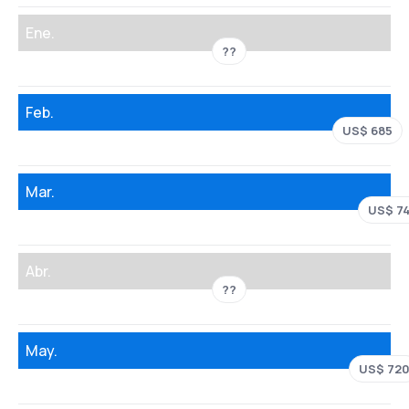
Ene.
??
Feb.
US$ 685
Mar.
US$ 7
Abr.
??
May.
US$ 72