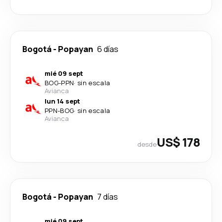
Bogotá
-
Popayan
6 días
mié 09 sept
BOG
-
PPN
·
sin escala
Avianca
lun 14 sept
PPN
-
BOG
·
sin escala
Avianca
US$ 178
desde
Bogotá
-
Popayan
7 días
mié 09 sept