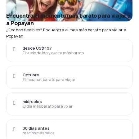
Encuentra el momento más barato para viajar a
a Popayan
¿Fechas flexibles? Encuentra el mes más barato para viajar a
Popayan
desde US$ 197
El vuelo de ida y vuelta más barato
Octubre
El mes más barato para viajar
miércoles
El día más barato para volar
30 días antes
precios más bajos