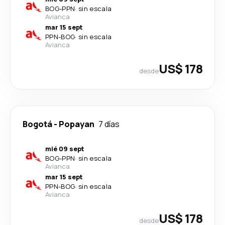
BOG
-
PPN
·
sin escala
Avianca
mar 15 sept
PPN
-
BOG
·
sin escala
Avianca
US$ 178
desde
Bogotá
-
Popayan
7 días
mié 09 sept
BOG
-
PPN
·
sin escala
Avianca
mar 15 sept
PPN
-
BOG
·
sin escala
Avianca
US$ 178
desde