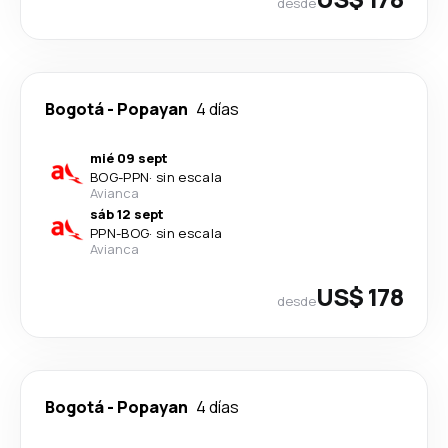
desde
Bogotá
-
Popayan
4 días
mié 09 sept
BOG
-
PPN
·
sin escala
Avianca
sáb 12 sept
PPN
-
BOG
·
sin escala
Avianca
US$ 178
desde
Bogotá
-
Popayan
4 días