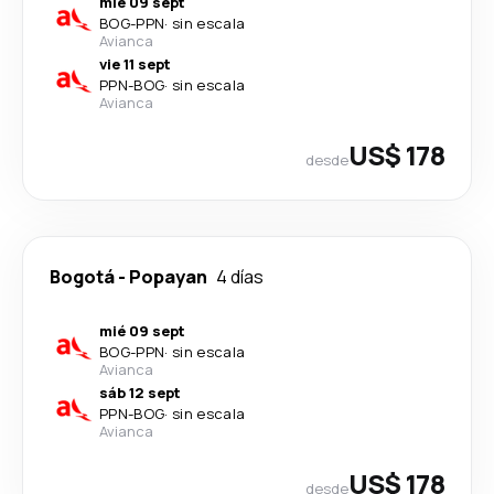
mié 09 sept
BOG
-
PPN
·
sin escala
Avianca
vie 11 sept
PPN
-
BOG
·
sin escala
Avianca
US$ 178
desde
Bogotá
-
Popayan
4 días
mié 09 sept
BOG
-
PPN
·
sin escala
Avianca
sáb 12 sept
PPN
-
BOG
·
sin escala
Avianca
US$ 178
desde