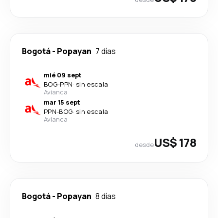
Bogotá
-
Popayan
7 días
mié 09 sept
BOG
-
PPN
·
sin escala
Avianca
mar 15 sept
PPN
-
BOG
·
sin escala
Avianca
US$ 178
desde
Bogotá
-
Popayan
8 días