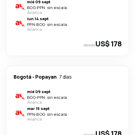
mié 09 sept
BOG
-
PPN
·
sin escala
Avianca
lun 14 sept
PPN
-
BOG
·
sin escala
Avianca
US$ 178
desde
Bogotá
-
Popayan
7 días
mié 09 sept
BOG
-
PPN
·
sin escala
Avianca
mar 15 sept
PPN
-
BOG
·
sin escala
Avianca
US$ 178
desde