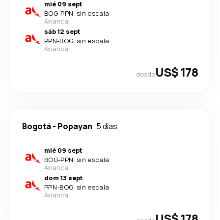
mié 09 sept
BOG
-
PPN
·
sin escala
Avianca
sáb 12 sept
PPN
-
BOG
·
sin escala
Avianca
US$ 178
desde
Bogotá
-
Popayan
5 días
mié 09 sept
BOG
-
PPN
·
sin escala
Avianca
dom 13 sept
PPN
-
BOG
·
sin escala
Avianca
US$ 178