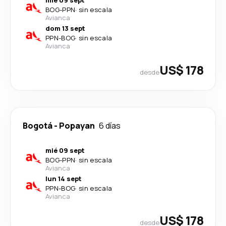
mié 09 sept
BOG
-
PPN
·
sin escala
Avianca
dom 13 sept
PPN
-
BOG
·
sin escala
Avianca
US$ 178
desde
Bogotá
-
Popayan
6 días
mié 09 sept
BOG
-
PPN
·
sin escala
Avianca
lun 14 sept
PPN
-
BOG
·
sin escala
Avianca
US$ 178
desde