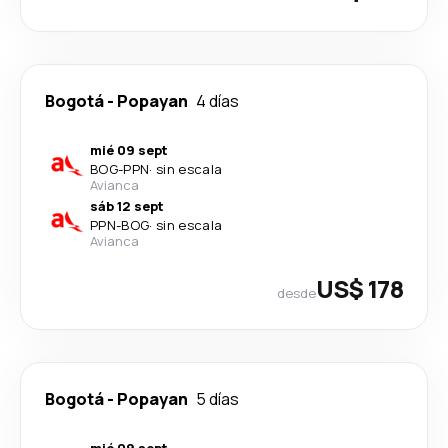
Bogotá
-
Popayan
4 días
mié 09 sept
BOG
-
PPN
·
sin escala
Avianca
sáb 12 sept
PPN
-
BOG
·
sin escala
Avianca
US$ 178
desde
Bogotá
-
Popayan
5 días