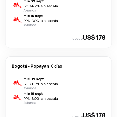
mié 09 sept
BOG
-
PPN
·
sin escala
Avianca
mié 16 sept
PPN
-
BOG
·
sin escala
Avianca
US$ 178
desde
Bogotá
-
Popayan
8 días
mié 09 sept
BOG
-
PPN
·
sin escala
Avianca
mié 16 sept
PPN
-
BOG
·
sin escala
Avianca
US$ 178
desde