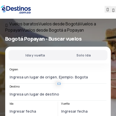
Vuelos baratos
Vuelos desde Bogotá
Vuelos a
Popayan
Vuelos desde Bogotá a Popayan
Bogotá Popayan
- Buscar vuelos
Ida y vuelta
Solo ida
Orgien
Destino
Ida
Vuelta