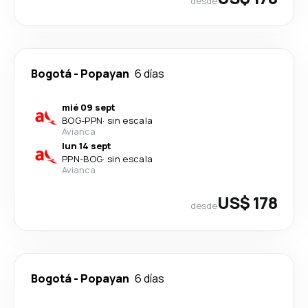
desde
Bogotá
-
Popayan
6 días
mié 09 sept
BOG
-
PPN
·
sin escala
Avianca
lun 14 sept
PPN
-
BOG
·
sin escala
Avianca
US$ 178
desde
Bogotá
-
Popayan
6 días