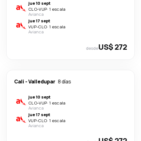
jue 10 sept
CLO
-
VUP
·
1 escala
Avianca
jue 17 sept
VUP
-
CLO
·
1 escala
Avianca
US$ 272
desde
Cali
-
Valledupar
8 días
jue 10 sept
CLO
-
VUP
·
1 escala
Avianca
jue 17 sept
VUP
-
CLO
·
1 escala
Avianca
US$ 272