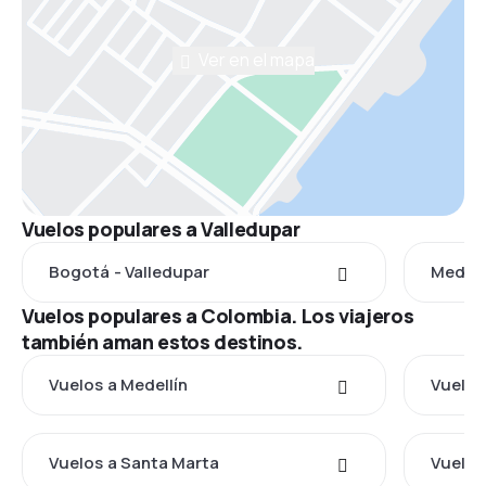
Ver en el mapa
Vuelos populares a Valledupar
Bogotá - Valledupar
Medell
Vuelos populares a Colombia. Los viajeros
también aman estos destinos.
Vuelos a Medellín
Vuelos
Vuelos a Santa Marta
Vuelos