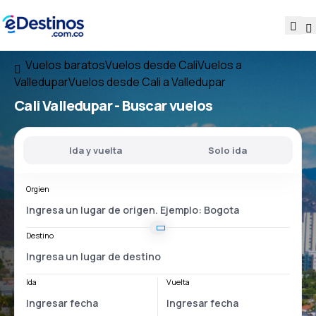
Vuelos baratos
Vuelos desde Cali
Vuelos a
Valledupar
Vuelos desde Cali a Valledupar
Cali Valledupar
- Buscar vuelos
Ida y vuelta
Solo ida
Orgien
Destino
Ida
Vuelta