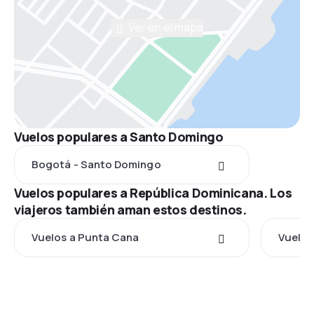
Ver en el mapa
Vuelos populares a Santo Domingo
Bogotá - Santo Domingo
Vuelos populares a República Dominicana. Los
viajeros también aman estos destinos.
Vuelos a Punta Cana
Vuelos