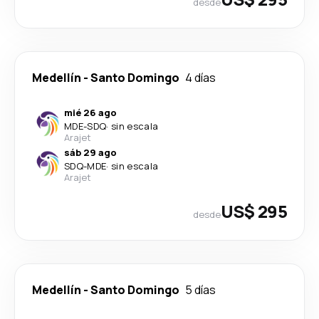
desde
Medellín
-
Santo Domingo
4 días
mié 26 ago
MDE
-
SDQ
·
sin escala
Arajet
sáb 29 ago
SDQ
-
MDE
·
sin escala
Arajet
US$ 295
desde
Medellín
-
Santo Domingo
5 días