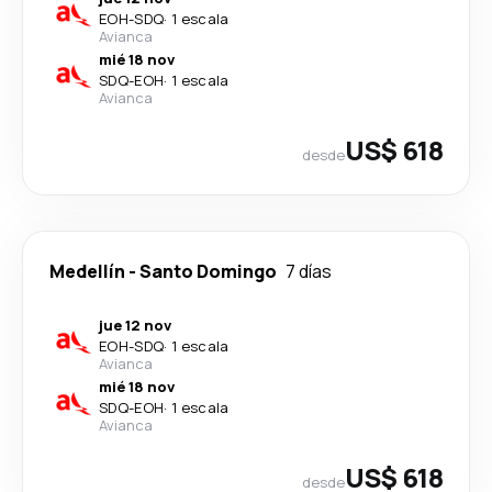
EOH
-
SDQ
·
1 escala
Avianca
mié 18 nov
SDQ
-
EOH
·
1 escala
Avianca
US$ 618
desde
Medellín
-
Santo Domingo
7 días
jue 12 nov
EOH
-
SDQ
·
1 escala
Avianca
mié 18 nov
SDQ
-
EOH
·
1 escala
Avianca
US$ 618
desde