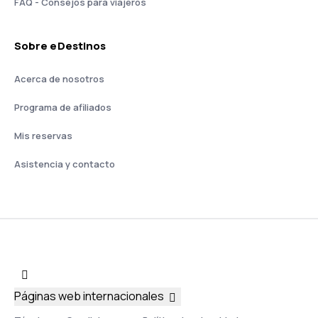
FAQ - Consejos para viajeros
Sobre eDestinos
Acerca de nosotros
Programa de afiliados
Mis reservas
Asistencia y contacto
Páginas web internacionales