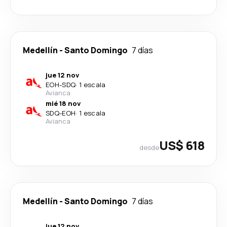
Medellín
-
Santo Domingo
7 días
jue 12 nov
EOH
-
SDQ
·
1 escala
Avianca
mié 18 nov
SDQ
-
EOH
·
1 escala
Avianca
US$ 618
desde
Medellín
-
Santo Domingo
7 días
jue 12 nov