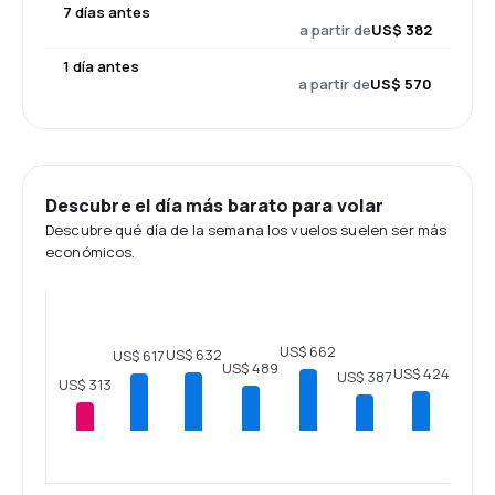
7 días antes
a partir de
US$ 382
1 día antes
a partir de
US$ 570
Descubre el día más barato para volar
Descubre qué día de la semana los vuelos suelen ser más
económicos.
US$ 662
US$ 632
US$ 617
US$ 489
US$ 424
US$ 387
US$ 313