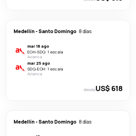
Medellín
-
Santo Domingo
8 días
mar 18 ago
EOH
-
SDQ
·
1 escala
Avianca
mar 25 ago
SDQ
-
EOH
·
1 escala
Avianca
US$ 618
desde
Medellín
-
Santo Domingo
8 días