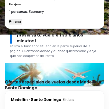
Pasajeros
Buscar
¡Reserva tu vuelo en solo unos
minutos!
Utiliza el buscador situado en la parte superior de la
página. Cuéntanos dónde y cuándo quieres volar y deja
que nos ocupemos del resto.
Ofertas especiales de vuelos desde Medellín a
Santo Domingo
Medellín
-
Santo Domingo
6 días