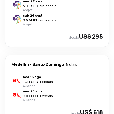
mar 22 sept
MDE
-
SDQ
·
sin escala
Arajet
sáb 26 sept
SDQ
-
MDE
·
sin escala
Arajet
US$ 295
desde
Medellín
-
Santo Domingo
8 días
mar 18 ago
EOH
-
SDQ
·
1 escala
Avianca
mar 25 ago
SDQ
-
EOH
·
1 escala
Avianca
US$ 618
desde