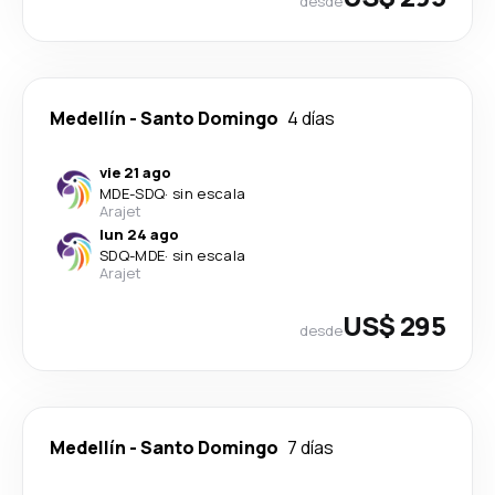
desde
Medellín
-
Santo Domingo
4 días
vie 21 ago
MDE
-
SDQ
·
sin escala
Arajet
lun 24 ago
SDQ
-
MDE
·
sin escala
Arajet
US$ 295
desde
Medellín
-
Santo Domingo
7 días