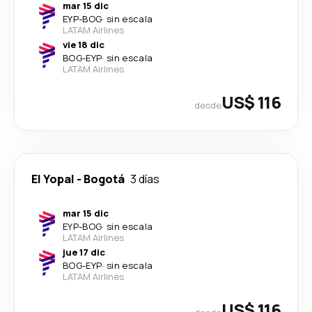
mar 15 dic
EYP
-
BOG
·
sin escala
LATAM Airlines
vie 18 dic
BOG
-
EYP
·
sin escala
LATAM Airlines
US$ 116
desde
El Yopal
-
Bogotá
3 días
mar 15 dic
EYP
-
BOG
·
sin escala
LATAM Airlines
jue 17 dic
BOG
-
EYP
·
sin escala
LATAM Airlines
US$ 116