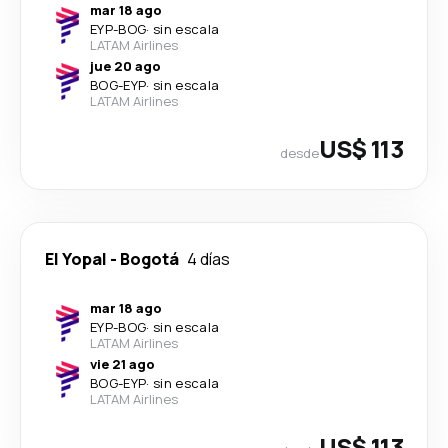
mar 18 ago
EYP
-
BOG
·
sin escala
LATAM Airlines
jue 20 ago
BOG
-
EYP
·
sin escala
LATAM Airlines
US$ 113
desde
El Yopal
-
Bogotá
4 días
mar 18 ago
EYP
-
BOG
·
sin escala
LATAM Airlines
vie 21 ago
BOG
-
EYP
·
sin escala
LATAM Airlines
US$ 113