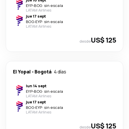
jue 10 sept
EYP
-
BOG
·
sin escala
LATAM Airlines
jue 17 sept
BOG
-
EYP
·
sin escala
LATAM Airlines
US$ 125
desde
El Yopal
-
Bogotá
4 días
lun 14 sept
EYP
-
BOG
·
sin escala
LATAM Airlines
jue 17 sept
BOG
-
EYP
·
sin escala
LATAM Airlines
US$ 125
desde