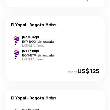
El Yopal
-
Bogotá
8 días
jue 10 sept
EYP
-
BOG
·
sin escala
LATAM Airlines
jue 17 sept
BOG
-
EYP
·
sin escala
LATAM Airlines
US$ 125
desde
El Yopal
-
Bogotá
8 días