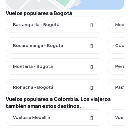
Vuelos populares a Bogotá
Barranquilla - Bogotá
Medell
Bucaramanga - Bogotá
Cúcuta
Monteria - Bogotá
Pereir
Riohacha - Bogotá
Pasto 
Vuelos populares a Colombia. Los viajeros
también aman estos destinos.
Vuelos a Medellín
Vuelos