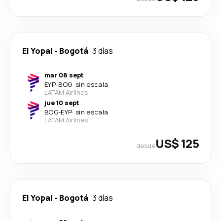
El Yopal
-
Bogotá
3 días
mar 08 sept
EYP
-
BOG
·
sin escala
LATAM Airlines
jue 10 sept
BOG
-
EYP
·
sin escala
LATAM Airlines
US$ 125
desde
El Yopal
-
Bogotá
3 días