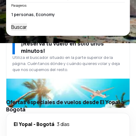
Pasajeros
Buscar
¡Reserva tu vuelo en solo unos
minutos!
Utiliza el buscador situado en la parte superior de la
página. Cuéntanos dónde y cuándo quieres volar y deja
que nos ocupemos del resto.
Ofertas especiales de vuelos desde El Yopal a
Bogotá
El Yopal
-
Bogotá
3 días