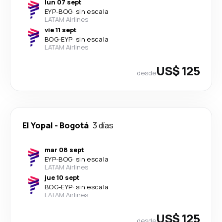
lun 07 sept
EYP
-
BOG
·
sin escala
LATAM Airlines
vie 11 sept
BOG
-
EYP
·
sin escala
LATAM Airlines
US$ 125
desde
El Yopal
-
Bogotá
3 días
mar 08 sept
EYP
-
BOG
·
sin escala
LATAM Airlines
jue 10 sept
BOG
-
EYP
·
sin escala
LATAM Airlines
US$ 125
desde