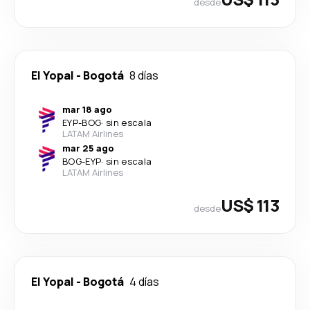
desde
El Yopal
-
Bogotá
8 días
mar 18 ago
EYP
-
BOG
·
sin escala
LATAM Airlines
mar 25 ago
BOG
-
EYP
·
sin escala
LATAM Airlines
US$ 113
desde
El Yopal
-
Bogotá
4 días