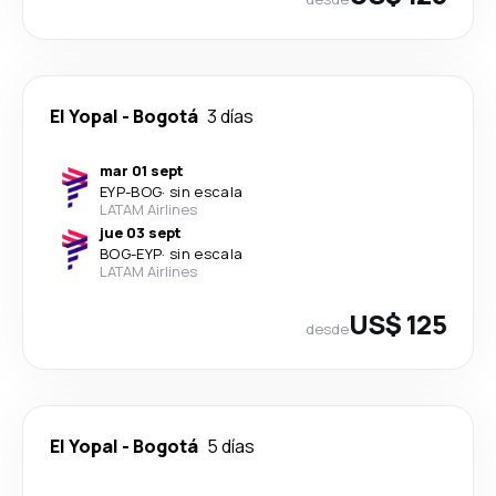
El Yopal
-
Bogotá
3 días
mar 01 sept
EYP
-
BOG
·
sin escala
LATAM Airlines
jue 03 sept
BOG
-
EYP
·
sin escala
LATAM Airlines
US$ 125
desde
El Yopal
-
Bogotá
5 días