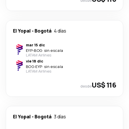
desde
El Yopal
-
Bogotá
4 días
mar 15 dic
EYP
-
BOG
·
sin escala
LATAM Airlines
vie 18 dic
BOG
-
EYP
·
sin escala
LATAM Airlines
US$ 116
desde
El Yopal
-
Bogotá
3 días