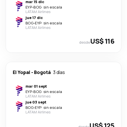
mar 15 dic
EYP
-
BOG
·
sin escala
LATAM Airlines
jue 17 dic
BOG
-
EYP
·
sin escala
LATAM Airlines
US$ 116
desde
El Yopal
-
Bogotá
3 días
mar 01 sept
EYP
-
BOG
·
sin escala
LATAM Airlines
jue 03 sept
BOG
-
EYP
·
sin escala
LATAM Airlines
US$ 125
desde