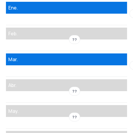
Ene.
Feb.
??
Mar.
Abr.
??
May.
??