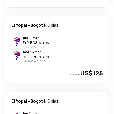
El Yopal
-
Bogotá
6 días
jue 11 mar
EYP
-
BOG
·
sin escala
LATAM Airlines
mar 16 mar
BOG
-
EYP
·
sin escala
LATAM Airlines
US$ 125
desde
El Yopal
-
Bogotá
6 días
jue 11 mar