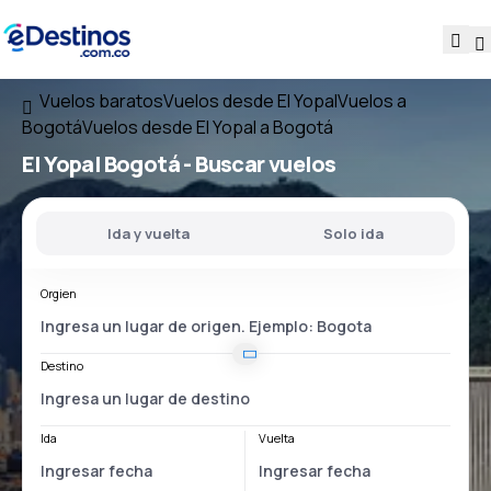
Vuelos baratos
Vuelos desde El Yopal
Vuelos a
Bogotá
Vuelos desde El Yopal a Bogotá
El Yopal Bogotá
- Buscar vuelos
Ida y vuelta
Solo ida
Orgien
Destino
Ida
Vuelta