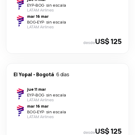
EYP
-
BOG
·
sin escala
LATAM Airlines
mar 16 mar
BOG
-
EYP
·
sin escala
LATAM Airlines
US$ 125
desde
El Yopal
-
Bogotá
6 días
jue 11 mar
EYP
-
BOG
·
sin escala
LATAM Airlines
mar 16 mar
BOG
-
EYP
·
sin escala
LATAM Airlines
US$ 125
desde