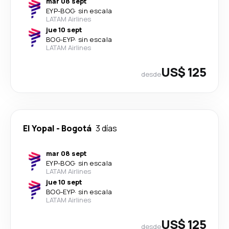
mar 08 sept
EYP
-
BOG
·
sin escala
LATAM Airlines
jue 10 sept
BOG
-
EYP
·
sin escala
LATAM Airlines
US$ 125
desde
El Yopal
-
Bogotá
3 días
mar 08 sept
EYP
-
BOG
·
sin escala
LATAM Airlines
jue 10 sept
BOG
-
EYP
·
sin escala
LATAM Airlines
US$ 125
desde