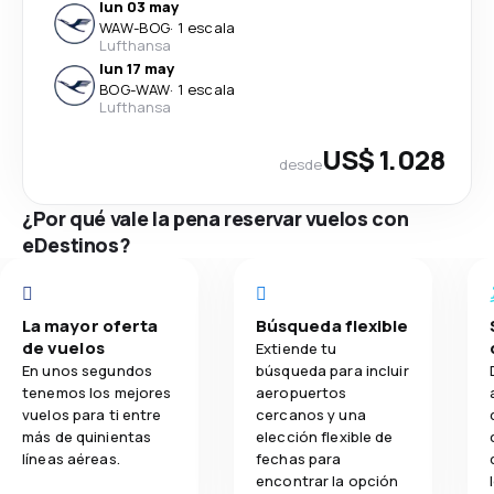
lun 03 may
WAW
-
BOG
·
1 escala
Lufthansa
lun 17 may
BOG
-
WAW
·
1 escala
Lufthansa
US$ 1.028
desde
¿Por qué vale la pena reservar vuelos con
eDestinos?
La mayor oferta
Búsqueda flexible
de vuelos
Extiende tu
En unos segundos
búsqueda para incluir
tenemos los mejores
aeropuertos
vuelos para ti entre
cercanos y una
más de quinientas
elección flexible de
líneas aéreas.
fechas para
encontrar la opción