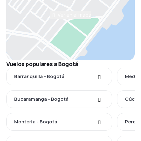
Ver en el mapa
Vuelos populares a Bogotá
Barranquilla - Bogotá
Medell
Bucaramanga - Bogotá
Cúcuta
Monteria - Bogotá
Pereir