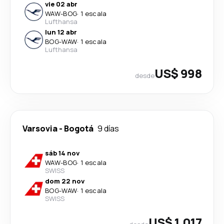
vie 02 abr
WAW
-
BOG
·
1 escala
Lufthansa
lun 12 abr
BOG
-
WAW
·
1 escala
Lufthansa
US$ 998
desde
Varsovia
-
Bogotá
9 días
sáb 14 nov
WAW
-
BOG
·
1 escala
SWISS
dom 22 nov
BOG
-
WAW
·
1 escala
SWISS
US$ 1.017