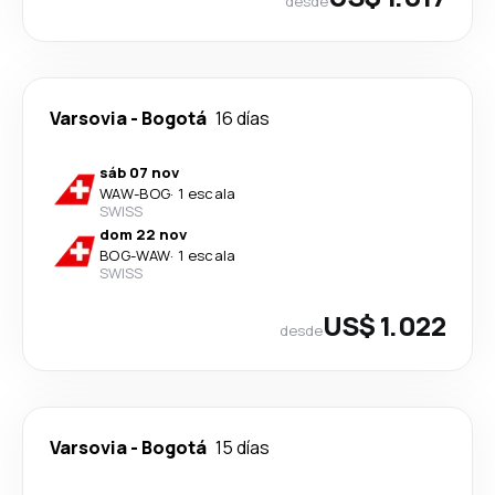
desde
Varsovia
-
Bogotá
16 días
sáb 07 nov
WAW
-
BOG
·
1 escala
SWISS
dom 22 nov
BOG
-
WAW
·
1 escala
SWISS
US$ 1.022
desde
Varsovia
-
Bogotá
15 días