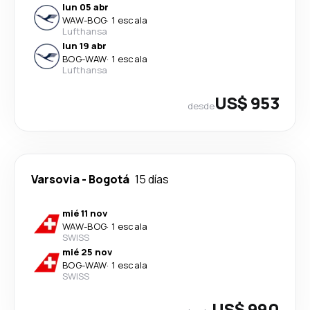
lun 05 abr
WAW
-
BOG
·
1 escala
Lufthansa
lun 19 abr
BOG
-
WAW
·
1 escala
Lufthansa
US$ 953
desde
Varsovia
-
Bogotá
15 días
mié 11 nov
WAW
-
BOG
·
1 escala
SWISS
mié 25 nov
BOG
-
WAW
·
1 escala
SWISS
US$ 990