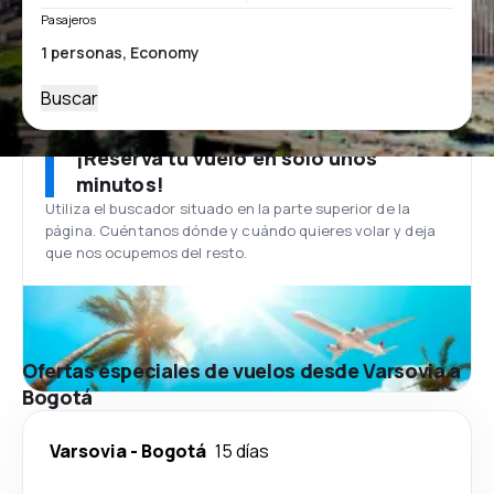
Pasajeros
Buscar
¡Reserva tu vuelo en solo unos
minutos!
Utiliza el buscador situado en la parte superior de la
página. Cuéntanos dónde y cuándo quieres volar y deja
que nos ocupemos del resto.
Ofertas especiales de vuelos desde Varsovia a
Bogotá
Varsovia
-
Bogotá
15 días