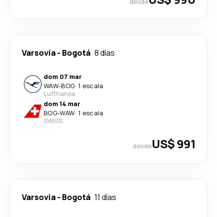
desde
Varsovia
-
Bogotá
8 días
dom 07 mar
WAW
-
BOG
·
1 escala
Lufthansa
dom 14 mar
BOG
-
WAW
·
1 escala
SWISS
US$ 991
desde
Varsovia
-
Bogotá
11 días