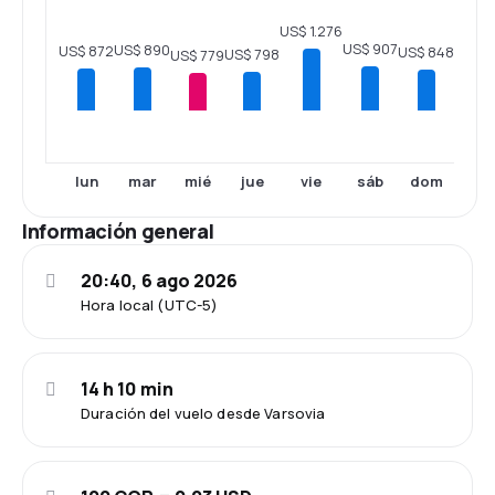
US$ 1.276
US$ 907
US$ 890
US$ 872
US$ 848
US$ 798
US$ 779
lun
mar
mié
jue
vie
sáb
dom
Información general
20:40, 6 ago 2026
Hora local (UTC-5)
14 h 10 min
Duración del vuelo desde Varsovia