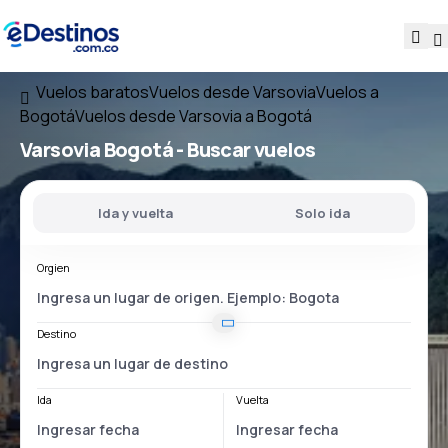
Vuelos baratos
Vuelos desde Varsovia
Vuelos a
Bogotá
Vuelos desde Varsovia a Bogotá
Varsovia Bogotá
- Buscar vuelos
Ida y vuelta
Solo ida
Orgien
Destino
Ida
Vuelta