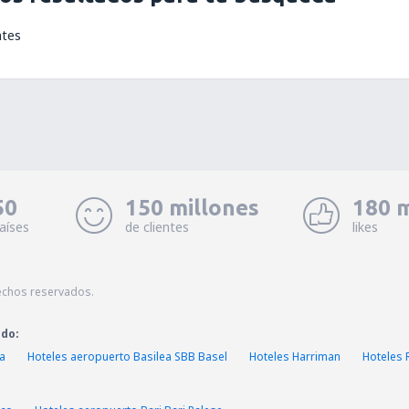
ntes
50
150 millones
180 m
aíses
de clientes
likes
echos reservados.
ado:
a
Hoteles aeropuerto Basilea SBB Basel
Hoteles Harriman
Hoteles 