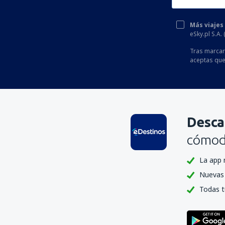
Más viajes
eSky.pl S.A.
Tras marcar 
aceptas que
Desca
cómoda
La app 
Nuevas 
Todas t