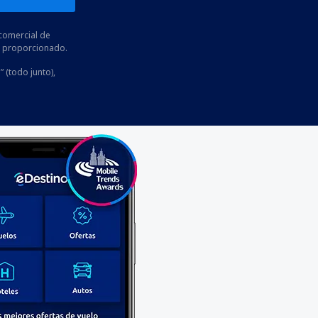
comercial de
he proporcionado.
” (todo junto),