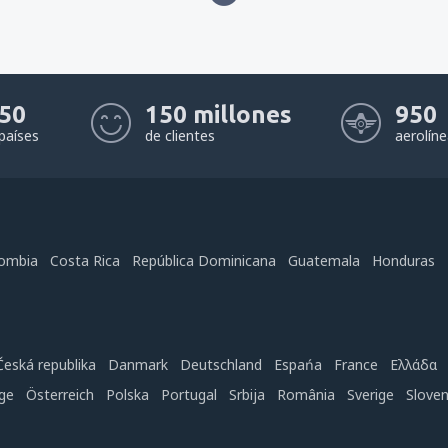
50
150 millones
950
países
de clientes
aerolín
ombia
Costa Rica
República Dominicana
Guatemala
Honduras
Česká republika
Danmark
Deutschland
Espańa
France
Ελλάδα
ge
Österreich
Polska
Portugal
Srbija
România
Sverige
Slove