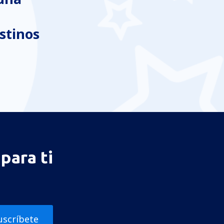
stinos
para ti
uscríbete