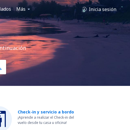
lados
Más
Inicia sesión
ontinuación
Check-in y servicio a bordo
¡Aprende a realizar el Check-in del
vuelo desde tu casa u oficina!