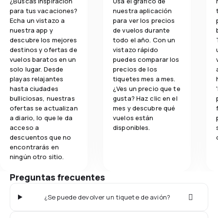
¿Buscas inspiración
Usa el gráfico de
para tus vacaciones?
nuestra aplicación
Echa un vistazo a
para ver los precios
nuestra app y
de vuelos durante
descubre los mejores
todo el año. Con un
destinos y ofertas de
vistazo rápido
vuelos baratos en un
puedes comparar los
solo lugar. Desde
precios de los
playas relajantes
tiquetes mes a mes.
hasta ciudades
¿Ves un precio que te
bulliciosas, nuestras
gusta? Haz clic en el
ofertas se actualizan
mes y descubre qué
a diario, lo que le da
vuelos están
acceso a
disponibles.
descuentos que no
encontrarás en
ningún otro sitio.
Preguntas frecuentes
¿Se puede devolver un tiquete de avión?