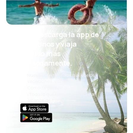
¡Eh! Descarga la app de
eDestinos y viaja
incluso más
cómodamente.
Nuevas ofertas cada día: vuelos,
vacaciones, escapadas
Cómoda gestión de reservas
¡Todo lo que importa, siempre al
alcance de tu mano!