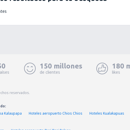
ntes
50
150 millones
180 m
aíses
de clientes
likes
echos reservados.
ado:
pa Kalaupapa
Hoteles aeropuerto Chios Chios
Hoteles Kualakapuas