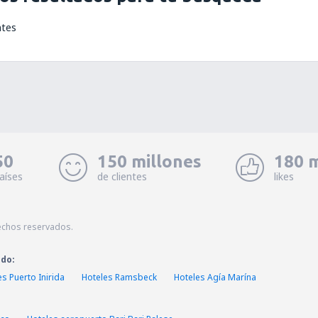
ntes
50
150 millones
180 m
aíses
de clientes
likes
echos reservados.
ado:
es Puerto Inirida
Hoteles Ramsbeck
Hoteles Agía Marína