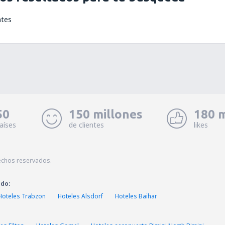
ntes
50
150 millones
180 m
aíses
de clientes
likes
echos reservados.
ado:
Hoteles Trabzon
Hoteles Alsdorf
Hoteles Baihar