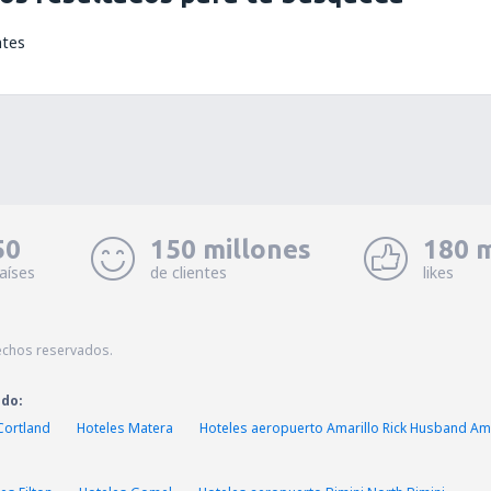
ntes
50
150 millones
180 m
aíses
de clientes
likes
echos reservados.
ado:
Cortland
Hoteles Matera
Hoteles aeropuerto Amarillo Rick Husband Ama