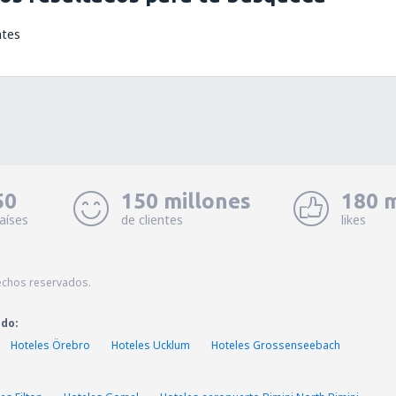
ntes
50
150 millones
180 m
aíses
de clientes
likes
echos reservados.
ado:
Hoteles Örebro
Hoteles Ucklum
Hoteles Grossenseebach