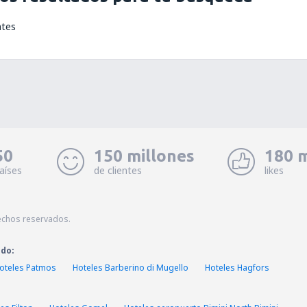
ntes
50
150 millones
180 m
aíses
de clientes
likes
echos reservados.
ado:
oteles Patmos
Hoteles Barberino di Mugello
Hoteles Hagfors