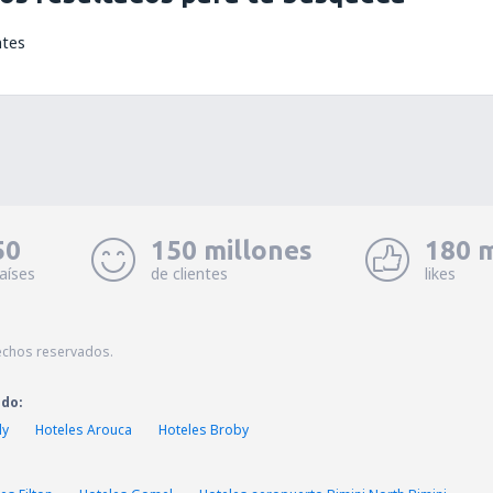
ntes
50
150 millones
180 m
aíses
de clientes
likes
echos reservados.
ado:
ly
Hoteles Arouca
Hoteles Broby