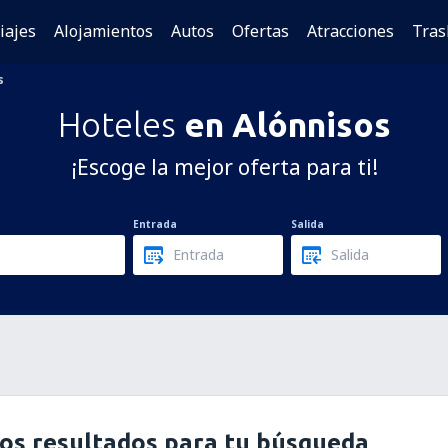
iajes
Alojamientos
Autos
Ofertas
Atracciones
Tras
s
Hoteles
en Alónnisos
¡Escoge la mejor oferta para ti!
Entrada
Salida
os resultados para tu búsqueda