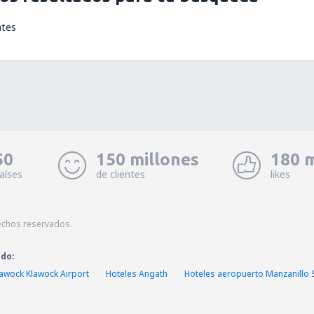
ntes
50
150 millones
180 m
aíses
de clientes
likes
echos reservados.
ado:
awock Klawock Airport
Hoteles Angath
Hoteles aeropuerto Manzanillo 