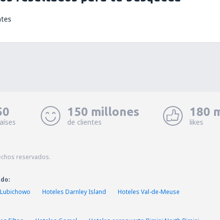
ntes
50
150 millones
180 m
aíses
de clientes
likes
echos reservados.
ado:
 Lubichowo
Hoteles Darnley Island
Hoteles Val-de-Meuse