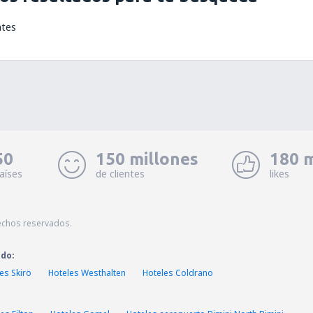
ntes
50
150 millones
180 m
aíses
de clientes
likes
echos reservados.
ado:
es Skirö
Hoteles Westhalten
Hoteles Coldrano