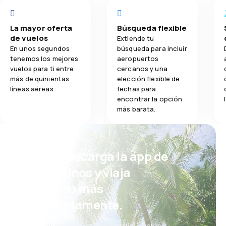
La mayor oferta
Búsqueda flexible
de vuelos
Extiende tu
En unos segundos
búsqueda para incluir
tenemos los mejores
aeropuertos
vuelos para ti entre
cercanos y una
más de quinientas
elección flexible de
líneas aéreas.
fechas para
encontrar la opción
más barata.
¡Eh! Descarga la app de
eDestinos y viaja
incluso más
cómodamente.
Nuevas ofertas cada día: vuelos,