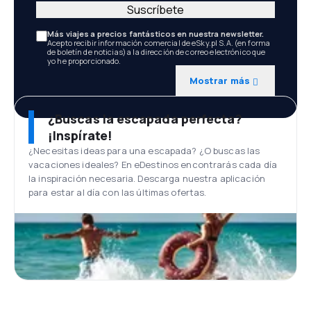
Suscríbete
Más viajes a precios fantásticos en nuestra newsletter.
Acepto recibir información comercial de eSky.pl S.A. (en forma
de boletín de noticias) a la dirección de correo electrónico que
yo he proporcionado.
Mostrar más
¿Buscas la escapada perfecta?
¡Inspírate!
¿Necesitas ideas para una escapada? ¿O buscas las
vacaciones ideales? En eDestinos encontrarás cada día
la inspiración necesaria. Descarga nuestra aplicación
para estar al día con las últimas ofertas.