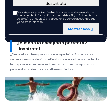
Suscríbete
Más viajes a precios fantásticos en nuestra newsletter.
Acepto recibir información comercial de eSky.pl S.A. (en forma
de boletín de noticias) a la dirección de correo electrónico que
yo he proporcionado.
Mostrar más
¿Buscas la escapada perfecta?
¡Inspírate!
¿Necesitas ideas para una escapada? ¿O buscas las
vacaciones ideales? En eDestinos encontrarás cada día
la inspiración necesaria. Descarga nuestra aplicación
para estar al día con las últimas ofertas.