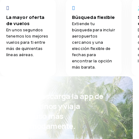
La mayor oferta
Búsqueda flexible
de vuelos
Extiende tu
En unos segundos
búsqueda para incluir
tenemos los mejores
aeropuertos
vuelos para ti entre
cercanos y una
más de quinientas
elección flexible de
líneas aéreas.
fechas para
encontrar la opción
más barata.
¡Eh! Descarga la app de
eDestinos y viaja
incluso más
cómodamente.
Nuevas ofertas cada día: vuelos,