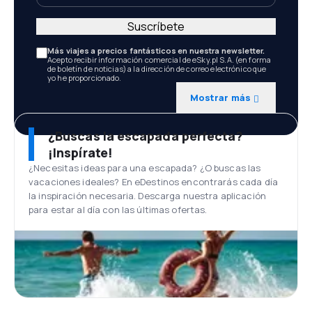
Suscríbete
Más viajes a precios fantásticos en nuestra newsletter.
Acepto recibir información comercial de eSky.pl S.A. (en forma
de boletín de noticias) a la dirección de correo electrónico que
yo he proporcionado.
Mostrar más
¿Buscas la escapada perfecta?
¡Inspírate!
¿Necesitas ideas para una escapada? ¿O buscas las
vacaciones ideales? En eDestinos encontrarás cada día
la inspiración necesaria. Descarga nuestra aplicación
para estar al día con las últimas ofertas.