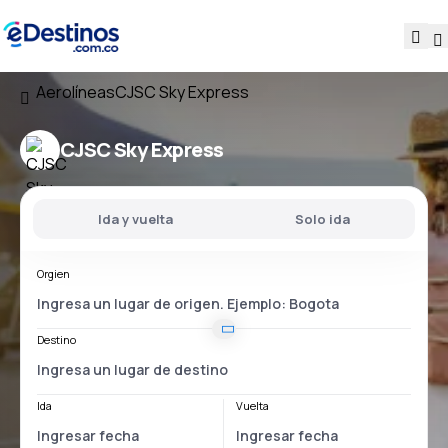
Aerolíneas
CJSC Sky Express
CJSC Sky Express
Ida y vuelta
Solo ida
Orgien
Destino
Ida
Vuelta