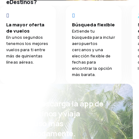
eDestinos?
La mayor oferta
Búsqueda flexible
de vuelos
Extiende tu
En unos segundos
búsqueda para incluir
tenemos los mejores
aeropuertos
vuelos para ti entre
cercanos y una
más de quinientas
elección flexible de
líneas aéreas.
fechas para
encontrar la opción
más barata.
¡Eh! Descarga la app de
eDestinos y viaja
incluso más
cómodamente.