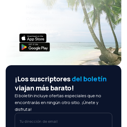
Nuevas ofertas cada día: vuelos,
vacaciones, escapadas
Cómoda gestión de reservas
¡Todo lo que importa, siempre al
alcance de tu mano!
¡Los suscriptores
del boletín
viajan más barato!
El boletín incluye ofertas especiales que no
encontrarás en ningún otro sitio. ¡Únete y
disfruta!
Tu dirección de email