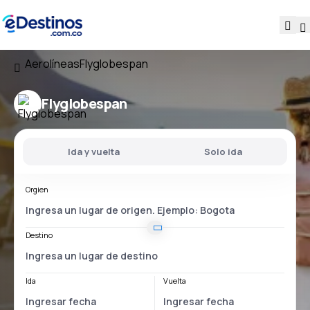
Aerolíneas
Flyglobespan
Flyglobespan
Ida y vuelta
Solo ida
Orgien
Destino
Ida
Vuelta