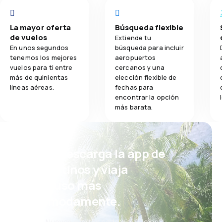
La mayor oferta
Búsqueda flexible
de vuelos
Extiende tu
En unos segundos
búsqueda para incluir
tenemos los mejores
aeropuertos
vuelos para ti entre
cercanos y una
más de quinientas
elección flexible de
líneas aéreas.
fechas para
encontrar la opción
más barata.
¡Eh! Descarga la app de
eDestinos y viaja
incluso más
cómodamente.
Nuevas ofertas cada día: vuelos,