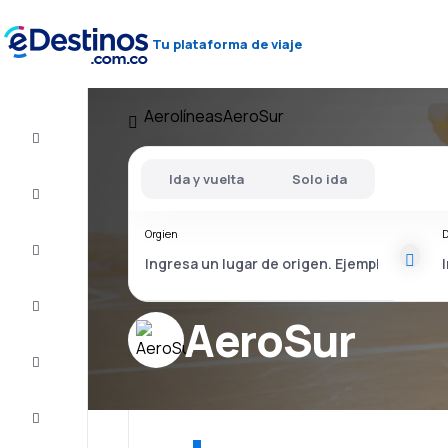
Tu plataforma de viaje
Aerolíneas
AeroSur
Vuelo+Hotel
Ida y vuelta
Solo ida
Vuelos
baratos
Orgien
D
Viajes
Alojamientos
AeroSur
Ofertas
Completa
el viaje