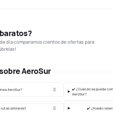
 baratos?
Cada día comparamos cientos de ofertas para
úbrelas!
 sobre AeroSur
✔️ ¿Cuándo se puede comp
línea AeroSur?
AeroSur?
 rutas similares?
✔️ ¿Puedo reser