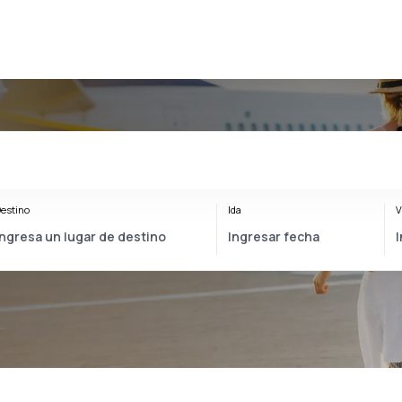
estino
Ida
V