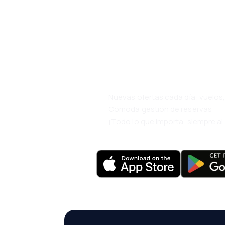
¡Eh! Descarga l
eDestinos y via
cómodamente.
Nuevas ofertas cada día: vuelo
Cómoda gestión de reservas
¡Todo lo que importa, siempre a