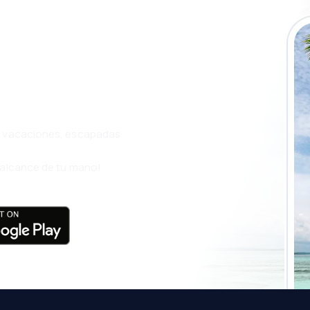
a app de
ja incluso más
s, vacaciones, escapadas
l alcance de tu mano!