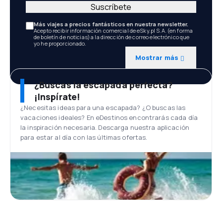
Suscríbete
Más viajes a precios fantásticos en nuestra newsletter.
Acepto recibir información comercial de eSky.pl S.A. (en forma
de boletín de noticias) a la dirección de correo electrónico que
yo he proporcionado.
Mostrar más
¿Buscas la escapada perfecta?
¡Inspírate!
¿Necesitas ideas para una escapada? ¿O buscas las
vacaciones ideales? En eDestinos encontrarás cada día
la inspiración necesaria. Descarga nuestra aplicación
para estar al día con las últimas ofertas.