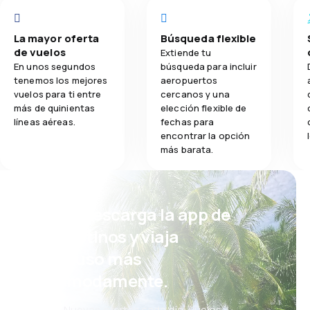
La mayor oferta
Búsqueda flexible
de vuelos
Extiende tu
En unos segundos
búsqueda para incluir
tenemos los mejores
aeropuertos
vuelos para ti entre
cercanos y una
más de quinientas
elección flexible de
líneas aéreas.
fechas para
encontrar la opción
más barata.
¡Eh! Descarga la app de
eDestinos y viaja
incluso más
cómodamente.
Nuevas ofertas cada día: vuelos,