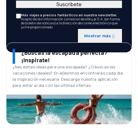
Suscríbete
Más viajes a precios fantásticos en nuestra newsletter.
Acepto recibir información comercial de eSky.pl S.A. (en forma
de boletín de noticias) a la dirección de correo electrónico que
yo he proporcionado.
Mostrar más
¿Buscas la escapada perfecta?
¡Inspírate!
¿Necesitas ideas para una escapada? ¿O buscas las
vacaciones ideales? En eDestinos encontrarás cada día
la inspiración necesaria. Descarga nuestra aplicación
para estar al día con las últimas ofertas.