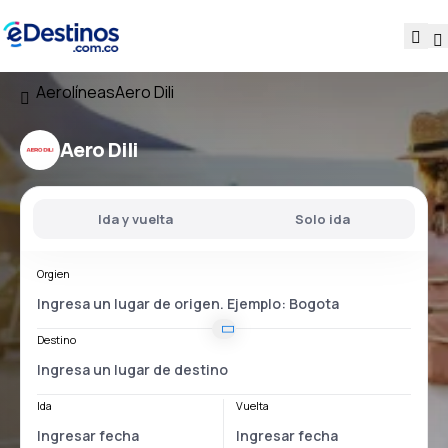
Aerolíneas
Aero Dili
Aero Dili
Ida y vuelta
Solo ida
Orgien
Destino
Ida
Vuelta