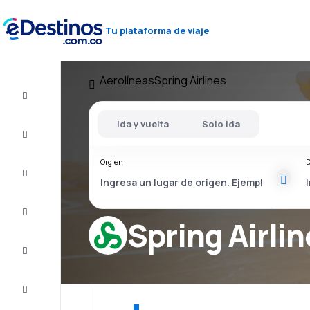
Tu plataforma de viaje
Aerolíneas
Spring Airlines
Vuelo+Hotel
Ida y vuelta
Solo ida
Vuelos
baratos
Orgien
D
Viajes
Alojamientos
Spring Airli
Ofertas
Completa
el viaje