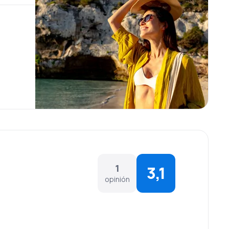
1
3,1
opinión