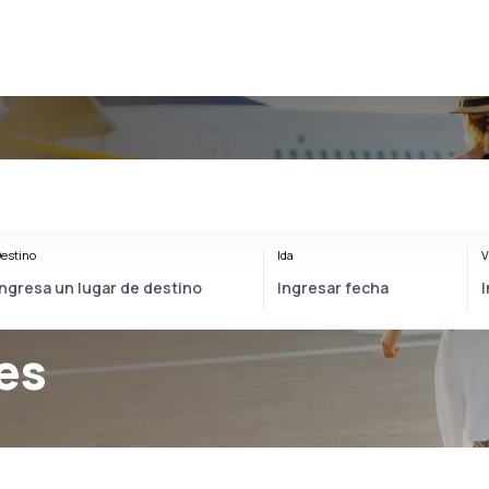
estino
Ida
V
nes