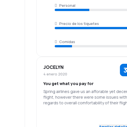
Personal
Precio de los tiquetes
Comidas
JOCELYN
3
4 enero 2020
You get what you pay for
Spring airlines gave us an afforable yet dece
flight, however there were some issues with
regards to overall comfortability of their flig
The other passengers of the flight (specifica
the locals) were very loud and made our who
2,0
Personal
Puntualidad
trip uncomfortable. Although this was not in
airline's control, they did however did not ta
Ampliar detall