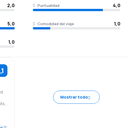
2,0
4,0
Puntualidad
5,0
1,0
Comodidad del viaje
1,0
,1
nt
Mostrar todo
hts.
lly
le
4,0
 the
ke
es