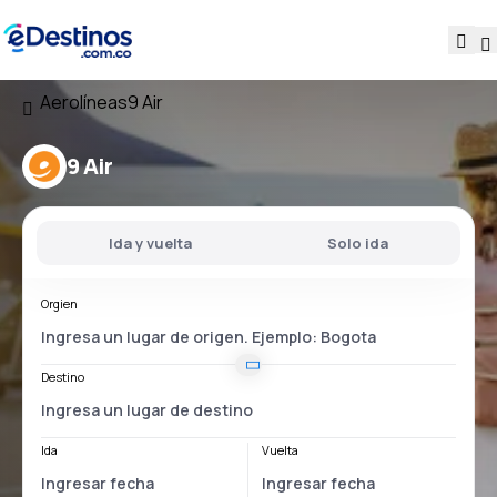
Aerolíneas
9 Air
9 Air
Ida y vuelta
Solo ida
Orgien
Destino
Ida
Vuelta