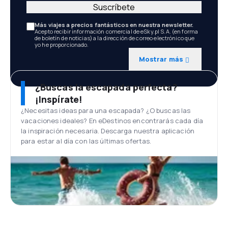
Suscríbete
Más viajes a precios fantásticos en nuestra newsletter.
Acepto recibir información comercial de eSky.pl S.A. (en forma
de boletín de noticias) a la dirección de correo electrónico que
yo he proporcionado.
Mostrar más
¿Buscas la escapada perfecta?
¡Inspírate!
¿Necesitas ideas para una escapada? ¿O buscas las
vacaciones ideales? En eDestinos encontrarás cada día
la inspiración necesaria. Descarga nuestra aplicación
para estar al día con las últimas ofertas.