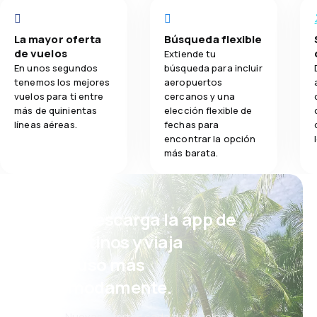
La mayor oferta
Búsqueda flexible
de vuelos
Extiende tu
En unos segundos
búsqueda para incluir
tenemos los mejores
aeropuertos
vuelos para ti entre
cercanos y una
más de quinientas
elección flexible de
líneas aéreas.
fechas para
encontrar la opción
más barata.
¡Eh! Descarga la app de
eDestinos y viaja
incluso más
cómodamente.
Nuevas ofertas cada día: vuelos,