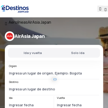
Aerolíneas
AirAsia Japan
AirAsia Japan
Ida y vuelta
Solo ida
Orgien
Destino
Ida
Vuelta