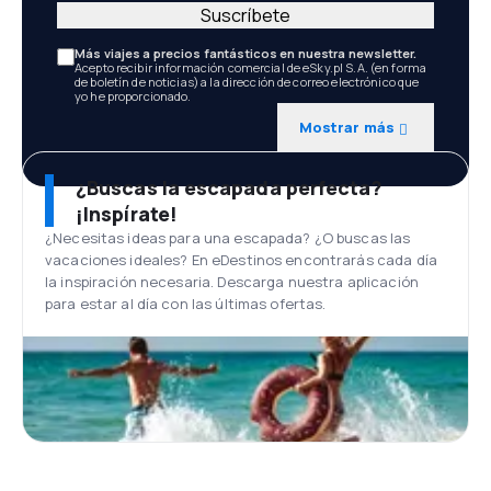
Suscríbete
Más viajes a precios fantásticos en nuestra newsletter.
Acepto recibir información comercial de eSky.pl S.A. (en forma
de boletín de noticias) a la dirección de correo electrónico que
yo he proporcionado.
Mostrar más
¿Buscas la escapada perfecta?
¡Inspírate!
¿Necesitas ideas para una escapada? ¿O buscas las
vacaciones ideales? En eDestinos encontrarás cada día
la inspiración necesaria. Descarga nuestra aplicación
para estar al día con las últimas ofertas.