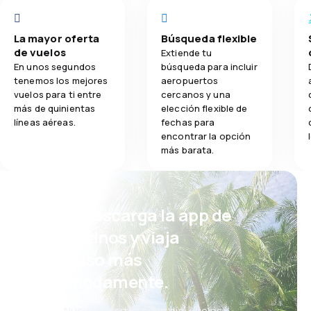
La mayor oferta
Búsqueda flexible
de vuelos
Extiende tu
En unos segundos
búsqueda para incluir
tenemos los mejores
aeropuertos
vuelos para ti entre
cercanos y una
más de quinientas
elección flexible de
líneas aéreas.
fechas para
encontrar la opción
más barata.
¡Eh! Descarga la app de
eDestinos y viaja
incluso más
cómodamente.
Nuevas ofertas cada día: vuelos,