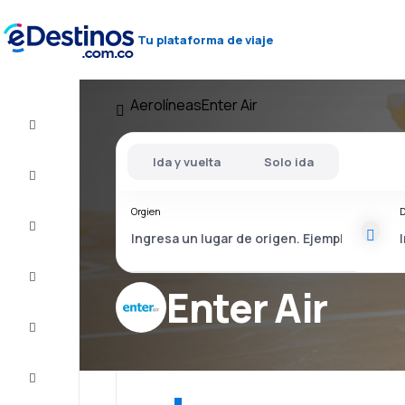
Tu plataforma de viaje
Aerolíneas
Enter Air
Vuelo+Hotel
Ida y vuelta
Solo ida
Vuelos
baratos
Orgien
D
Viajes
Alojamientos
Enter Air
Ofertas
Completa
el viaje