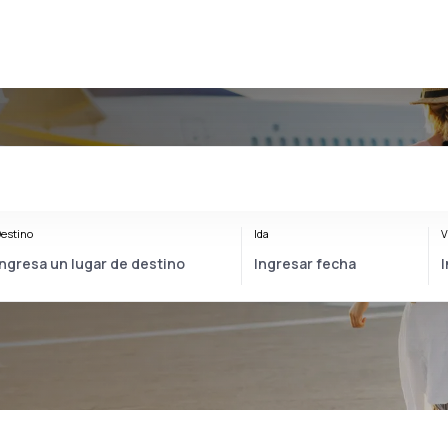
estino
Ida
V