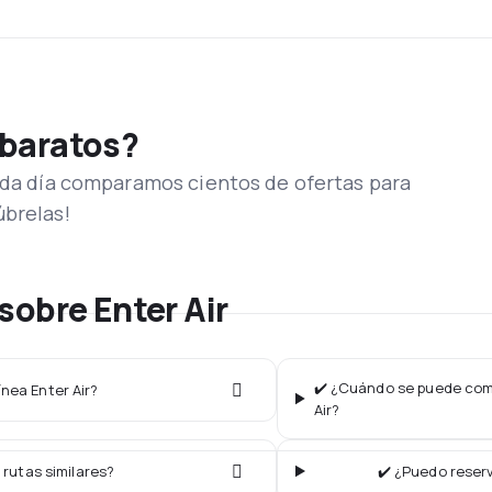
 baratos?
Cada día comparamos cientos de ofertas para
úbrelas!
sobre Enter Air
✔️ ¿Cuándo se puede comp
ínea Enter Air?
Air?
 rutas similares?
✔️ ¿Puedo reserv