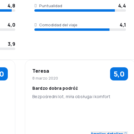
4,8
4,4
Puntualidad
4,0
4,1
Comodidad del viaje
3,9
Teresa
,0
5,0
8 marzo 2020
Bardzo dobra podróż
Bezpośredni lot, miła obsługa i komfort
5,0
5,0
Personal
Puntualidad
Precio de los
5,0
Red de vuelos
5,0
tiquetes
Ampliar detalles