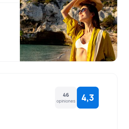
46
4,3
opiniones