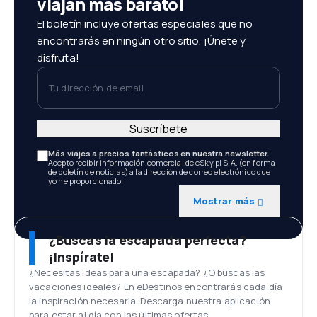
viajan más barato!
El boletín incluye ofertas especiales que no
encontrarás en ningún otro sitio. ¡Únete y
disfruta!
Tu dirección de email
Suscríbete
Más viajes a precios fantásticos en nuestra newsletter.
Acepto recibir información comercial de eSky.pl S.A. (en forma
de boletín de noticias) a la dirección de correo electrónico que
yo he proporcionado.
Mostrar más
¿Buscas la escapada perfecta?
¡Inspírate!
¿Necesitas ideas para una escapada? ¿O buscas las
vacaciones ideales? En eDestinos encontrarás cada día
la inspiración necesaria. Descarga nuestra aplicación
para estar al día con las últimas ofertas.