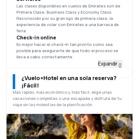
Las clases disponibles en vuelos de Emirates son de
Primera Clase, Business Class y Economy Class.
Reconocido por su gran lujo de primera clase, la
experiencia de volar con Emirates a una barraca de
feria.
Check-in online
Es mejor hacer el check-in tan pronto como sea
posible para asegurarte de que todo el proceso se
lleva a cabo correctamente.
Flota
Expandir
La aerolínea Emirates es una de las pocas aerolíneas
que tiene único avión de fuselaje ancho. La flota del
¿Vuelo+Hotel en una sola reserva?
estado de portador es de más de 145 tipos de
¡Fácil!
aviones: Airbus A310-300, A330-200, A340-300,
Más rápido, más económico y más fácil: elige unas
A340-500, A380, Boeing 777-200, 777-200ER, 777-
vacaciones completas o una escapada y disfruta de tu
200LR, 777-300, 777-300ER, 747. En el 2020, el
viaje sin las molestias de la planificación.
operador planea tener más de 450 aviones. La flota
de portaaviones se actualiza constantemente, por
lo que el promedio de edad de las máquinas Emirates
está a menos de 56 meses.
Aeropuerto Internacional de Dubai
Opiniones