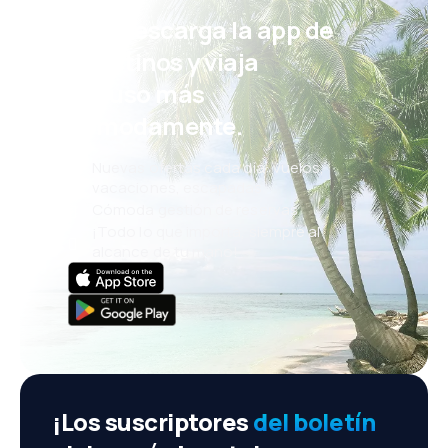
¡Eh! Descarga la app de
eDestinos y viaja
incluso más
cómodamente.
Nuevas ofertas cada día: vuelos,
vacaciones, escapadas
Cómoda gestión de reservas
¡Todo lo que importa, siempre al
alcance de tu mano!
¡Los suscriptores
del boletín