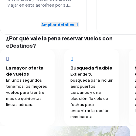
viajar en esta aerolínea por su
Personal
4,5
maravillosa atención
Transporte de equipaje
5,0
Personal
Puntualidad
Ampliar detalles
4,3
Comidas
5,0
Puntualidad
Red de vuelos
¿Por qué vale la pena reservar vuelos con
eDestinos?
5,0
Red de vuelos
Precio de los
5,0
Precio de los tiquetes
Comodidad del
La mayor oferta
Búsqueda flexible
de vuelos
Extiende tu
5,0
Comodidad del viaje
Transporte de
En unos segundos
búsqueda para incluir
tenemos los mejores
aeropuertos
1,0
Transporte de equipaje
vuelos para ti entre
cercanos y una
Comidas
más de quinientas
elección flexible de
líneas aéreas.
fechas para
5,0
Comidas
encontrar la opción
más barata.