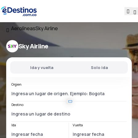
Aerolíneas
Sky Airline
Sky Airline
Ida y vuelta
Solo ida
Orgien
Destino
Ida
Vuelta