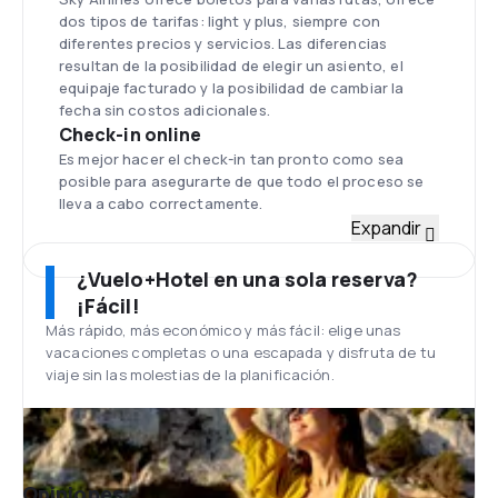
dos tipos de tarifas: light y plus, siempre con
diferentes precios y servicios. Las diferencias
resultan de la posibilidad de elegir un asiento, el
equipaje facturado y la posibilidad de cambiar la
fecha sin costos adicionales.
Check-in online
Es mejor hacer el check-in tan pronto como sea
posible para asegurarte de que todo el proceso se
lleva a cabo correctamente.
Flota
Expandir
La flota de la aerolínea Sky Airline se compone de
alrededor de 15 aviones de modelos Airbus A320 y
¿Vuelo+Hotel en una sola reserva?
Airbus A319, provistos con tecnología de punta,
¡Fácil!
para el 2018 renovación de flota Airbus 310 neo.
Más rápido, más económico y más fácil: elige unas
Aeropuerto Arturo Merino Benítez
vacaciones completas o una escapada y disfruta de tu
El aeropuerto Arturo Merino Benítez se encuentra a
viaje sin las molestias de la planificación.
unos 17 km al noroeste de la capital chilena
Santiago. Tiene dos terminales ubicados en el
mismo edificio y para que el movimiento entre ellos
no cause problemas es que posee pasillos ,
ascensores y rastreadores especiales.
Opiniones