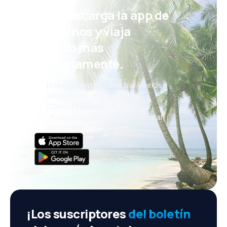
¡Eh! Descarga la app de
eDestinos y viaja
incluso más
cómodamente.
Nuevas ofertas cada día: vuelos,
vacaciones, escapadas
Cómoda gestión de reservas
¡Todo lo que importa, siempre al
alcance de tu mano!
¡Los suscriptores
del boletín