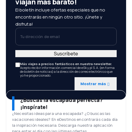
viajan más barato!
El boletín incluye ofertas especiales que no
encontrarás en ningún otro sitio. ¡Únete y
disfruta!
Tu dirección de email
Suscríbete
Más viajes a precios fantásticos en nuestra newsletter.
Acepto recibir información comercial de eSky.pl S.A. (en forma
de boletín de noticias) a la dirección de correo electrónico que
yo he proporcionado.
Mostrar más
¿Buscas la escapada perfecta?
¡Inspírate!
¿Necesitas ideas para una escapada? ¿O buscas las
vacaciones ideales? En eDestinos encontrarás cada día
la inspiración necesaria. Descarga nuestra aplicación
para estar al día con las últimas ofertas.