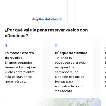
Personal
5,0
Personal
3,8
Transporte de equipaje
Puntualidad
5,0
Puntualidad
Ampliar detalles
2,8
Comidas
Precio de los
5,0
Red de vuelos
¿Por qué vale la pena reservar vuelos con
eDestinos?
Comodidad del
5,0
Precio de los tiquetes
Transporte de
5,0
Comodidad del viaje
La mayor oferta
Búsqueda flexible
de vuelos
Extiende tu
5,0
Transporte de equipaje
En unos segundos
búsqueda para incluir
tenemos los mejores
aeropuertos
vuelos para ti entre
cercanos y una
4,0
Comidas
más de quinientas
elección flexible de
líneas aéreas.
fechas para
encontrar la opción
más barata.