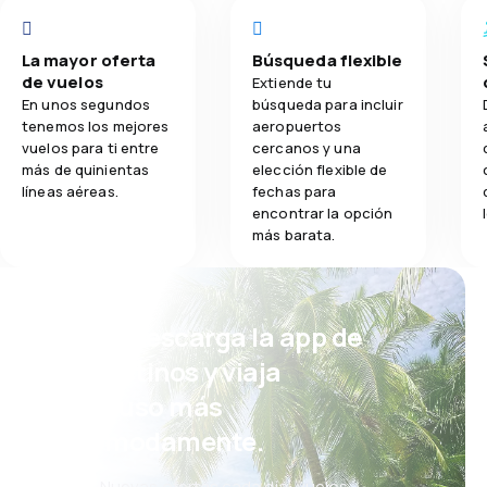
La mayor oferta
Búsqueda flexible
de vuelos
Extiende tu
En unos segundos
búsqueda para incluir
tenemos los mejores
aeropuertos
vuelos para ti entre
cercanos y una
más de quinientas
elección flexible de
líneas aéreas.
fechas para
encontrar la opción
más barata.
¡Eh! Descarga la app de
eDestinos y viaja
incluso más
cómodamente.
Nuevas ofertas cada día: vuelos,