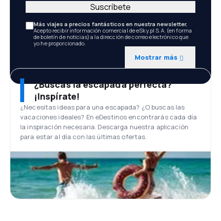
Suscríbete
Más viajes a precios fantásticos en nuestra newsletter.
Acepto recibir información comercial de eSky.pl S.A. (en forma
de boletín de noticias) a la dirección de correo electrónico que
yo he proporcionado.
Mostrar más
¿Buscas la escapada perfecta?
¡Inspírate!
¿Necesitas ideas para una escapada? ¿O buscas las
vacaciones ideales? En eDestinos encontrarás cada día
la inspiración necesaria. Descarga nuestra aplicación
para estar al día con las últimas ofertas.