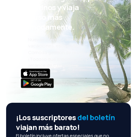
eDestinos y viaja
incluso más
cómodamente.
Nuevas ofertas cada día: vuelos,
vacaciones, escapadas
Cómoda gestión de reservas
¡Todo lo que importa, siempre al
alcance de tu mano!
¡Los suscriptores
del boletín
viajan más barato!
El boletín incluye ofertas especiales que no