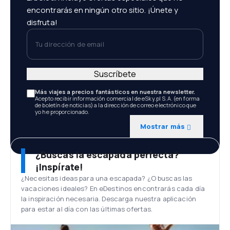
encontrarás en ningún otro sitio. ¡Únete y
disfruta!
Tu dirección de email
Suscríbete
Más viajes a precios fantásticos en nuestra newsletter.
Acepto recibir información comercial de eSky.pl S.A. (en forma
de boletín de noticias) a la dirección de correo electrónico que
yo he proporcionado.
Mostrar más
¿Buscas la escapada perfecta?
¡Inspírate!
¿Necesitas ideas para una escapada? ¿O buscas las
vacaciones ideales? En eDestinos encontrarás cada día
la inspiración necesaria. Descarga nuestra aplicación
para estar al día con las últimas ofertas.