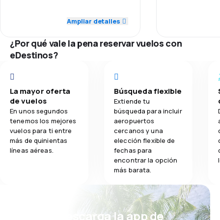
was lacking for
Personal
5,0
Red de vuelos
Ampliar detalles
2,0
Comidas
Puntualidad
¿Por qué vale la pena reservar vuelos con
5,0
Precio de los tiquetes
eDestinos?
Red de vuelos
5,0
Comodidad del viaje
Precio de los
5,0
La mayor oferta
Búsqueda flexible
Transporte de equipaje
de vuelos
Extiende tu
Comodidad del
En unos segundos
búsqueda para incluir
tenemos los mejores
aeropuertos
Transporte de
vuelos para ti entre
cercanos y una
más de quinientas
elección flexible de
líneas aéreas.
fechas para
Comidas
encontrar la opción
más barata.
¡Eh! Descarga la app de