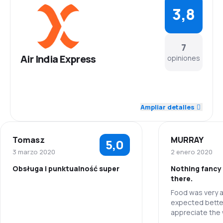
3,8
7
Air India Express
opiniones
3,4
Personal
Ampliar detalles
3,8
Puntualidad
Tomasz
MURRAY
5,0
4,0
Red de vuelos
3 marzo 2020
2 enero 2020
Obsługa i punktualność super
Nothing fancy 
4,0
Precio de los tiquetes
there.
Food was very av
5,0
Personal
4,0
Comodidad del viaje
expected better
appreciate the 
5,0
Puntualidad
5,0
way to go! Leg 
Transporte de equipaje