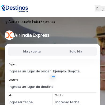
Aerolíneas
Air India Express
Air India Express
Ida y vuelta
Solo ida
Orgien
Destino
Ida
Vuelta