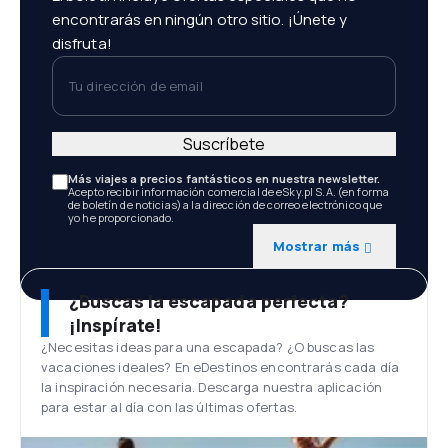
encontrarás en ningún otro sitio. ¡Únete y
disfruta!
Tu dirección de email
Suscríbete
Más viajes a precios fantásticos en nuestra newsletter.
Acepto recibir información comercial de eSky.pl S.A. (en forma
de boletín de noticias) a la dirección de correo electrónico que
yo he proporcionado.
Mostrar más
¿Buscas la escapada perfecta?
¡Inspírate!
¿Necesitas ideas para una escapada? ¿O buscas las
vacaciones ideales? En eDestinos encontrarás cada día
la inspiración necesaria. Descarga nuestra aplicación
para estar al día con las últimas ofertas.