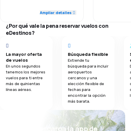
3,0
Puntualidad
Puntualidad
Ampliar detalles
4,4
Comidas
2,0
Red de vuelos
Red de vuelos
¿Por qué vale la pena reservar vuelos con
3,0
eDestinos?
Precio de los tiquetes
Precio de los
3,0
Comodidad del viaje
Comodidad del
La mayor oferta
Búsqueda flexible
1,0
de vuelos
Transporte de equipaje
Extiende tu
Transporte de
En unos segundos
búsqueda para incluir
tenemos los mejores
aeropuertos
4,0
Comidas
vuelos para ti entre
cercanos y una
Comidas
más de quinientas
elección flexible de
líneas aéreas.
fechas para
encontrar la opción
más barata.
¡Eh! Descarga la app de