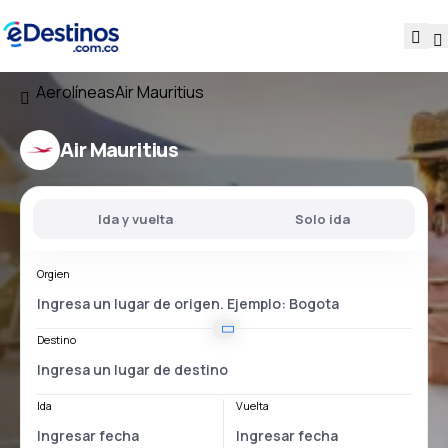
Aerolíneas
Air Mauritius
Air Mauritius
Ida y vuelta
Solo ida
Orgien
Destino
Ida
Vuelta