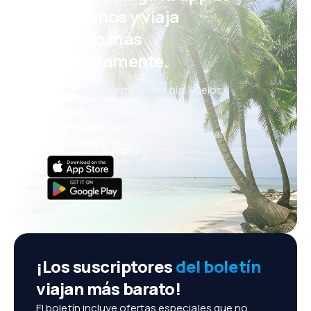
eDestinos y viaja
incluso más
cómodamente.
Nuevas ofertas cada día: vuelos,
vacaciones, escapadas
Cómoda gestión de reservas
¡Todo lo que importa, siempre al
alcance de tu mano!
¡Los suscriptores
del boletín
viajan más barato!
El boletín incluye ofertas especiales que no