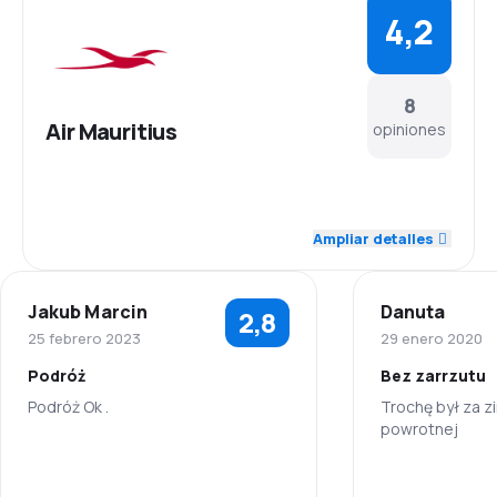
4,2
8
Air Mauritius
opiniones
4,3
Personal
Ampliar detalles
4,3
Puntualidad
Jakub Marcin
Danuta
2,8
4,1
Red de vuelos
25 febrero 2023
29 enero 2020
Podróż
Bez zarrzutu
3,7
Precio de los tiquetes
Podróż Ok .
Trochę był za 
powrotnej
4,1
Comodidad del viaje
3,0
Personal
Personal
3,9
Transporte de equipaje