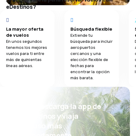
eDestinos?
La mayor oferta
Búsqueda flexible
de vuelos
Extiende tu
En unos segundos
búsqueda para incluir
tenemos los mejores
aeropuertos
vuelos para ti entre
cercanos y una
más de quinientas
elección flexible de
líneas aéreas.
fechas para
encontrar la opción
más barata.
¡Eh! Descarga la app de
eDestinos y viaja
incluso más
cómodamente.