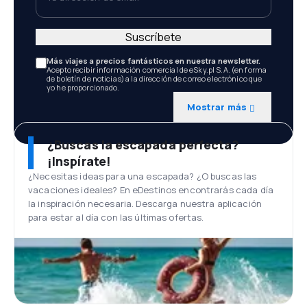
Suscríbete
Más viajes a precios fantásticos en nuestra newsletter.
Acepto recibir información comercial de eSky.pl S.A. (en forma
de boletín de noticias) a la dirección de correo electrónico que
yo he proporcionado.
Mostrar más
¿Buscas la escapada perfecta?
¡Inspírate!
¿Necesitas ideas para una escapada? ¿O buscas las
vacaciones ideales? En eDestinos encontrarás cada día
la inspiración necesaria. Descarga nuestra aplicación
para estar al día con las últimas ofertas.