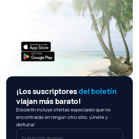
Nuevas ofertas cada día: vuelos,
vacaciones, escapadas
Cómoda gestión de reservas
¡Todo lo que importa, siempre al
alcance de tu mano!
¡Los suscriptores
del boletín
viajan más barato!
El boletín incluye ofertas especiales que no
encontrarás en ningún otro sitio. ¡Únete y
disfruta!
Tu dirección de email