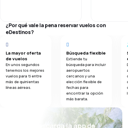
je, kod kupovine
leta, povratna 
3,2
Comidas
130 €, a međun
ili Kopenhagena 
¿Por qué vale la pena reservar vuelos con
veća udaljenos
eDestinos?
znači tri puta m
La mayor oferta
Búsqueda flexible
de vuelos
Extiende tu
En unos segundos
búsqueda para incluir
tenemos los mejores
aeropuertos
vuelos para ti entre
cercanos y una
más de quinientas
elección flexible de
líneas aéreas.
fechas para
encontrar la opción
más barata.
¡Eh! Descarga la app de