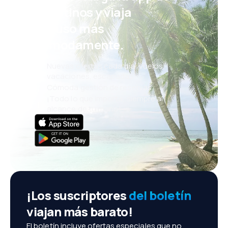
eDestinos y viaja
incluso más
cómodamente.
Nuevas ofertas cada día: vuelos,
vacaciones, escapadas
Cómoda gestión de reservas
¡Todo lo que importa, siempre al
alcance de tu mano!
¡Los suscriptores
del boletín
viajan más barato!
El boletín incluye ofertas especiales que no