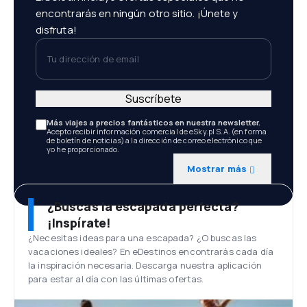
encontrarás en ningún otro sitio. ¡Únete y
disfruta!
Tu dirección de email
Suscríbete
Más viajes a precios fantásticos en nuestra newsletter.
Acepto recibir información comercial de eSky.pl S.A. (en forma
de boletín de noticias) a la dirección de correo electrónico que
yo he proporcionado.
Mostrar más
¿Buscas la escapada perfecta?
¡Inspírate!
¿Necesitas ideas para una escapada? ¿O buscas las
vacaciones ideales? En eDestinos encontrarás cada día
la inspiración necesaria. Descarga nuestra aplicación
para estar al día con las últimas ofertas.