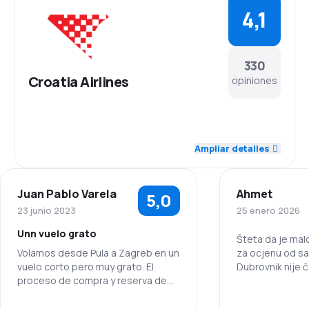
4,1
330
Croatia Airlines
opiniones
4,7
Personal
Ampliar detalles
4,2
Puntualidad
Juan Pablo Varela
Ahmet
5,0
4,1
Red de vuelos
23 junio 2023
25 enero 2026
Unn vuelo grato
3,5
Precio de los tiquetes
Šteta da je mal
Volamos desde Pula a Zagreb en un
za ocjenu od sam
vuelo corto pero muy grato. El
Dubrovnik nije č
4,1
Comodidad del viaje
proceso de compra y reserva de
popunjenost izv
pasajes con semanas de
njezina profitab
4,4
anticipación fue sencillo y eficiente.
preskupe u kont
Transporte de equipaje