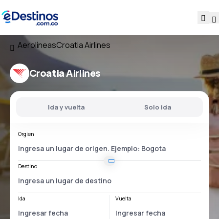
Aerolíneas
Croatia Airlines
Croatia Airlines
Ida y vuelta
Solo ida
Orgien
Destino
Ida
Vuelta