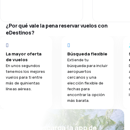
Personal
not have luggag
line with the lu
3,2
Comidas
Puntualidad
line at the airp
counters, they 
¿Por qué vale la pena reservar vuelos con
at least one cou
Red de vuelos
eDestinos?
separated it fo
without luggage
Precio de los
check in
La mayor oferta
Búsqueda flexible
Comodidad del
de vuelos
Extiende tu
En unos segundos
búsqueda para incluir
Transporte de
tenemos los mejores
aeropuertos
vuelos para ti entre
cercanos y una
más de quinientas
elección flexible de
líneas aéreas.
fechas para
encontrar la opción
más barata.
¡Eh! Descarga la app de