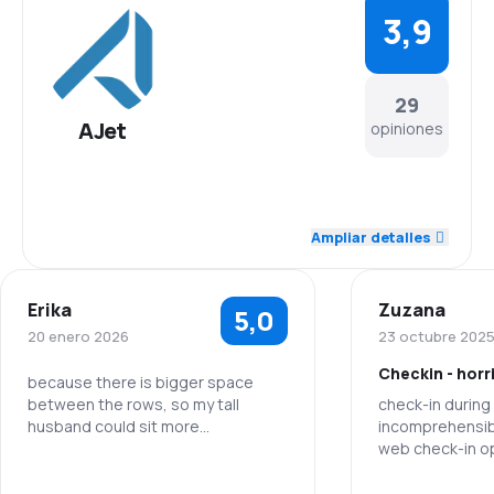
3,9
29
AJet
opiniones
4,2
Personal
Ampliar detalles
3,7
Puntualidad
Erika
Zuzana
5,0
3,8
Red de vuelos
20 enero 2026
23 octubre 202
Checkin - horr
4,0
Precio de los tiquetes
because there is bigger space
between the rows, so my tall
check-in during 
husband could sit more
incomprehensibl
3,8
Comodidad del viaje
comortable. Also the flight was
web check-in opt
very smood and nice.
then incomprehe
4,4
second time, w
Transporte de equipaje