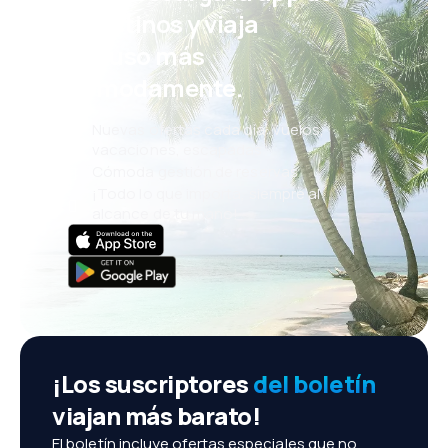
eDestinos y viaja
incluso más
cómodamente.
Nuevas ofertas cada día: vuelos,
vacaciones, escapadas
Cómoda gestión de reservas
¡Todo lo que importa, siempre al
alcance de tu mano!
¡Los suscriptores
del boletín
viajan más barato!
El boletín incluye ofertas especiales que no