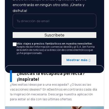
encontrarás en ningún otro sitio. ¡Únete y
disfruta!
Tu dirección de email
Suscríbete
Más viajes a precios fantásticos en nuestra newsletter.
Acepto recibir información comercial de eSky.pl S.A. (en forma
de boletín de noticias) a la dirección de correo electrónico que
yo he proporcionado.
Mostrar más
¿Buscas la escapada perfecta?
¡Inspírate!
¿Necesitas ideas para una escapada? ¿O buscas las
vacaciones ideales? En eDestinos encontrarás cada día
la inspiración necesaria. Descarga nuestra aplicación
para estar al día con las últimas ofertas.