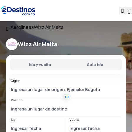
Aerolíneas
Wizz Air Malta
Wizz Air Malta
Ida y vuelta
Solo ida
Orgien
Destino
Ida
Vuelta