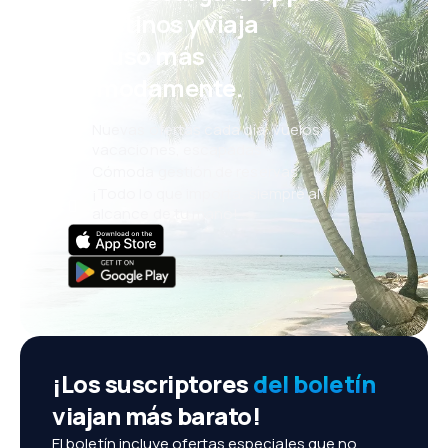
eDestinos y viaja
incluso más
cómodamente.
Nuevas ofertas cada día: vuelos,
vacaciones, escapadas
Cómoda gestión de reservas
¡Todo lo que importa, siempre al
alcance de tu mano!
¡Los suscriptores
del boletín
viajan más barato!
El boletín incluye ofertas especiales que no