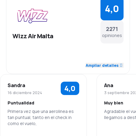
4,0
2271
Wizz Air Malta
opiniones
4,4
Personal
Ampliar detalles
4,0
Puntualidad
Sandra
Ana
4,0
4,1
Red de vuelos
16 diciembre 2024
3 septiembre 20
Puntualidad
Muy bien
4,0
Precio de los tiquetes
Primera vez que una aerolinea es
Agradable el vue
tan puntual, tanto en el check in
llegamos a des
4,0
Comodidad del viaje
como el vuelo,
Personal
4,1
Transporte de equipaje