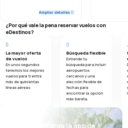
5,0
Personal
Puntualidad
Ampliar detalles
3,6
Comidas
5,0
Puntualidad
Precio de los
¿Por qué vale la pena reservar vuelos con
5,0
Red de vuelos
eDestinos?
Comodidad del
3,0
Precio de los tiquetes
La mayor oferta
Búsqueda flexible
3,0
Comodidad del viaje
de vuelos
Extiende tu
En unos segundos
búsqueda para incluir
5,0
Transporte de equipaje
tenemos los mejores
aeropuertos
vuelos para ti entre
cercanos y una
más de quinientas
elección flexible de
1,0
Comidas
líneas aéreas.
fechas para
encontrar la opción
más barata.
¡Eh! Descarga la app de