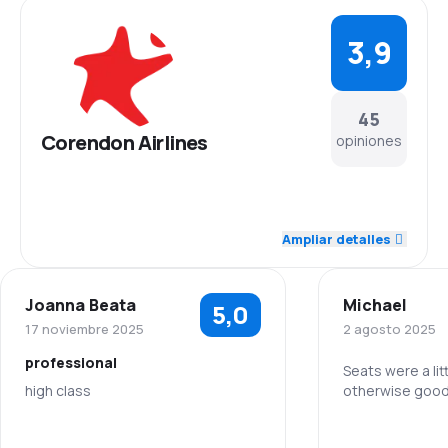
3,9
45
Corendon Airlines
opiniones
4,2
Personal
Ampliar detalles
4,0
Puntualidad
Joanna Beata
Michael
5,0
4,1
Red de vuelos
17 noviembre 2025
2 agosto 2025
professional
3,9
Precio de los tiquetes
Seats were a lit
high class
otherwise good
3,8
Comodidad del viaje
5,0
Personal
Personal