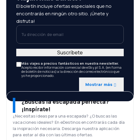
El boletín incluye ofertas especiales que no
encontrarás en ningún otro sitio. ¡Únete y
disfruta!
Tu dirección de email
Suscríbete
Más viajes a precios fantásticos en nuestra newsletter.
Acepto recibir información comercial de eSky.pl S.A. (en forma
de boletín de noticias) a la dirección de correo electrónico que
yo he proporcionado.
Mostrar más
¿Buscas la escapada perfecta?
¡Inspírate!
¿Necesitas ideas para una escapada? ¿O buscas las
vacaciones ideales? En eDestinos encontrarás cada día
la inspiración necesaria. Descarga nuestra aplicación
para estar al día con las últimas ofertas.