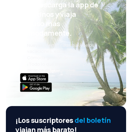
¡Eh! Descarga la app de
eDestinos y viaja
incluso más
cómodamente.
Nuevas ofertas cada día: vuelos,
vacaciones, escapadas
Cómoda gestión de reservas
¡Todo lo que importa, siempre al
alcance de tu mano!
¡Los suscriptores
del boletín
viajan más barato!