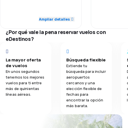
4,1
Transporte de equipaje
5,0
Puntualidad
Puntualidad
Ampliar detalles
2,8
Comidas
5,0
Red de vuelos
Red de vuelos
¿Por qué vale la pena reservar vuelos con
5,0
eDestinos?
Precio de los tiquetes
Precio de los
5,0
Comodidad del viaje
Comodidad del
La mayor oferta
Búsqueda flexible
5,0
de vuelos
Transporte de equipaje
Transporte de
Extiende tu
En unos segundos
búsqueda para incluir
tenemos los mejores
aeropuertos
5,0
Comidas
Comidas
vuelos para ti entre
cercanos y una
más de quinientas
elección flexible de
líneas aéreas.
fechas para
encontrar la opción
más barata.