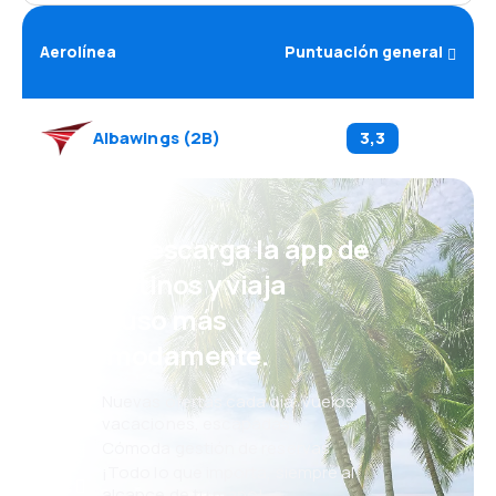
Aerolínea
Puntuación general
Albawings
(
2B
)
3,3
¡Eh! Descarga la app de
eDestinos y viaja
incluso más
cómodamente.
Nuevas ofertas cada día: vuelos,
vacaciones, escapadas
Cómoda gestión de reservas
¡Todo lo que importa, siempre al
alcance de tu mano!