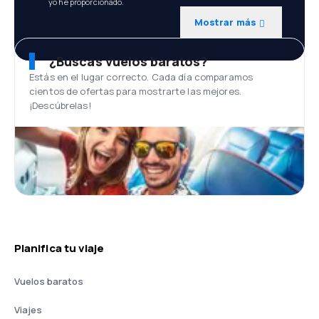
yo he proporcionado.
Mostrar más
¿Buscas vuelos baratos?
Estás en el lugar correcto. Cada día comparamos
cientos de ofertas para mostrarte las mejores.
¡Descúbrelas!
Planifica tu viaje
Vuelos baratos
Viajes