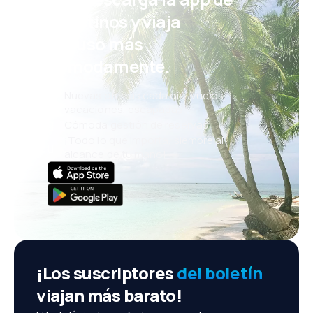
eDestinos y viaja
incluso más
cómodamente.
Nuevas ofertas cada día: vuelos,
vacaciones, escapadas
Cómoda gestión de reservas
¡Todo lo que importa, siempre al
alcance de tu mano!
¡Los suscriptores
del boletín
viajan más barato!