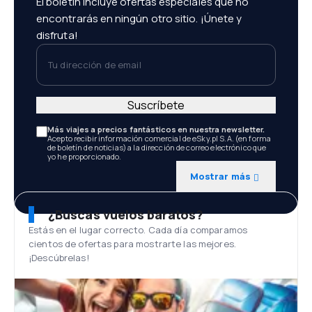
El boletín incluye ofertas especiales que no
encontrarás en ningún otro sitio. ¡Únete y
disfruta!
Tu dirección de email
Suscríbete
Más viajes a precios fantásticos en nuestra newsletter.
Acepto recibir información comercial de eSky.pl S.A. (en forma
de boletín de noticias) a la dirección de correo electrónico que
yo he proporcionado.
Mostrar más
¿Buscas vuelos baratos?
Estás en el lugar correcto. Cada día comparamos
cientos de ofertas para mostrarte las mejores.
¡Descúbrelas!