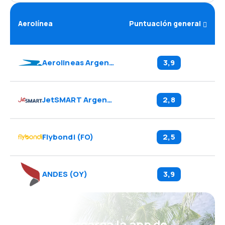
Aerolínea
Puntuación general
Aerolineas Argentinas
(
AR
)
3,9
JetSMART Argentina
(
WJ
)
2,8
Flybondi
(
FO
)
2,5
ANDES
(
OY
)
3,9
¡Eh! Descarga la app de