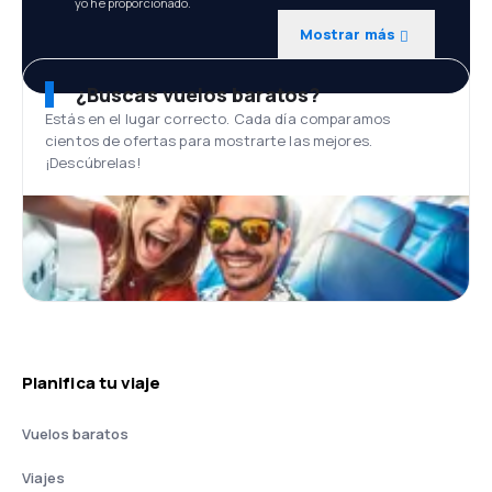
yo he proporcionado.
Mostrar más
¿Buscas vuelos baratos?
Estás en el lugar correcto. Cada día comparamos
cientos de ofertas para mostrarte las mejores.
¡Descúbrelas!
Planifica tu viaje
Vuelos baratos
Viajes