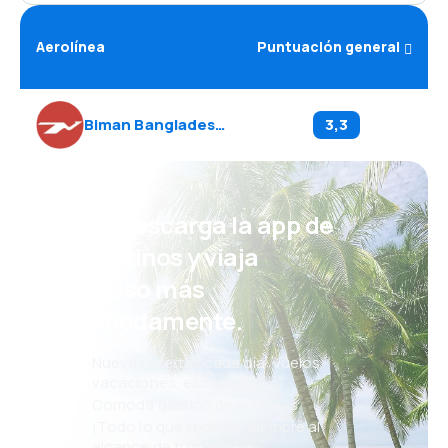
Aerolínea
Puntuación general
Biman Bangladesh Airlines
(
BG
)
3,3
¡Eh! Descarga la app de
eDestinos y viaja
incluso más
cómodamente.
Nuevas ofertas cada día: vuelos,
vacaciones, escapadas
Cómoda gestión de reservas
¡Todo lo que importa, siempre al
alcance de tu mano!